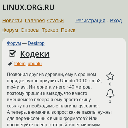
LINUX.ORG.RU
Новости
Галерея
Статьи
Регистрация
-
Вход
Форум
Опросы
Трекер
Поиск
Форум
—
Desktop
Кодеки
totem
,
ubuntu
Позвонил друг из деревни, ему в срочном
порядке нужно приучить Ubuntu 10.10 к mp3,
0
mp4 и avi. Интернета у него ~40 метров,
поэтому пришли к выводу, что вместо
вменяемого плеера я ему просто скину
1
ссылку на необходимые плагины gstreamer.
А теперь, внимание, вопрос: какие пакеты нужны
для перечисленных выше форматов? Или
посоветуйте плеер, который тянет минимум