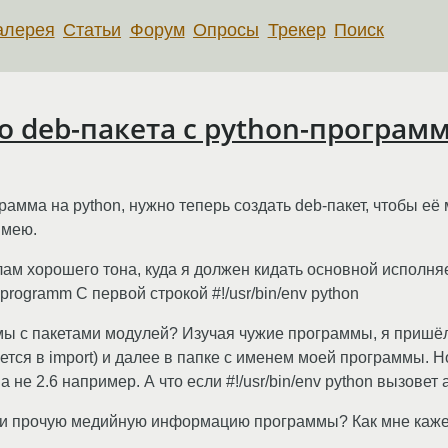
алерея
Статьи
Форум
Опросы
Трекер
Поиск
о deb-пакета с python-програм
рамма на python, нужно теперь создать deb-пакет, чтобы её
имею.
вилам хорошего тона, куда я должен кидать основной исполн
rogramm С первой строкой #!/usr/bin/env python
ы с пакетами модулей? Изучая чужие программы, я пришёл 
вается в import) и далее в папке с именем моей программы. Н
а не 2.6 например. А что если #!/usr/bin/env python вызове
и и прочую медийную информацию программы? Как мне кажетс