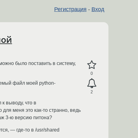
Регистрация
-
Вход
мой
 можно было поставить в систему,
0
яемый файл моей python-
2
к выводу, что в
о для меня это как-то странно, ведь
т аж 3-ю версию питона?
я, — где-то в /usr/shared