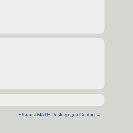
Ебилды MATE Desktop для Gentoo.
→