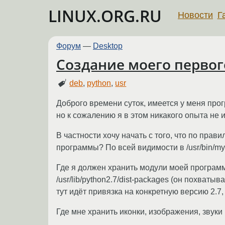
LINUX.ORG.RU
Новости
Г
Форум
—
Desktop
Создание моего первог
deb
,
python
,
usr
Доброго времени суток, имеется у меня прог
но к сожалению я в этом никакого опыта не 
В частности хочу начать с того, что по пра
программы? По всей видимости в /usr/bin/myp
Где я должен хранить модули моей программ
/usr/lib/python2.7/dist-packages (он похваты
тут идёт привязка на конкретную версию 2.7, 
Где мне хранить иконки, изображения, звук