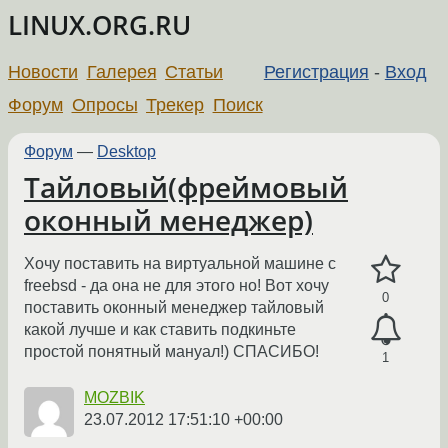
LINUX.ORG.RU
Новости
Галерея
Статьи
Регистрация
-
Вход
Форум
Опросы
Трекер
Поиск
Форум
—
Desktop
Тайловый(фреймовый
оконный менеджер)
Хочу поставить на виртуальной машине с
freebsd - да она не для этого но! Вот хочу
0
поставить оконный менеджер тайловый
какой лучше и как ставить подкиньте
простой понятный мануал!) СПАСИБО!
1
MOZBIK
23.07.2012 17:51:10 +00:00