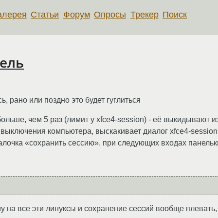
алерея
Статьи
Форум
Опросы
Трекер
Поиск
нель
ь, рано или поздно это будет гуглиться
ольше, чем 5 раз (лимит у xfce4-session) - её выкидывают из
 выключения компьютера, выскакивает диалог xfce4-session
галочка «сохранить сессию». при следующих входах панельки
у на все эти линуксы и сохранение сессий вообще плевать, мо