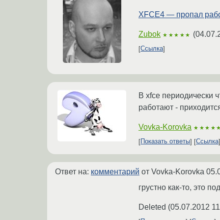
XFCE4 — пропал рабо
Zubok
(
04.07.
★★★★★
Ссылка
В xfce периодически ч
работают - приходитс
Vovka-Korovka
★★★★
Показать ответы
Ссылка
Ответ на:
комментарий
от Vovka-Korovka
05.
грустно как-то, это по
Deleted
(
05.07.2012 11