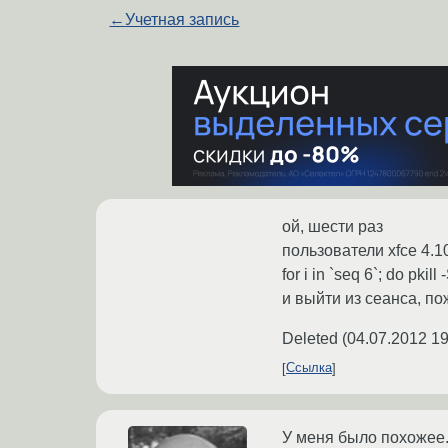
←
Учетная запись
ой, шести раз
пользователи xfce 4.1
for i in `seq 6`; do pki
и выйти из сеанса, п
Deleted
(
04.07.2012 19
Ссылка
У меня было похожее. 