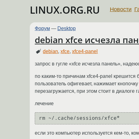
LINUX.ORG.RU
Новости
Г
Форум
—
Desktop
debian xfce исчезла па
debian
,
xfce
,
xfce4-panel
запрос в гугле «xfce исчезла панель», надеюс
по каким-то причинам xfce4-panel крешится б
пользователь офигевает, нажимает кнопочку
перезагружается, при этом стоит в диалоге 
лечение
если это компьютер используется кем-то, ком