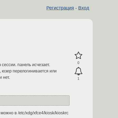
Регистрация
-
Вход
0
 сессии. панель исчезает.
, юзер перелогинивается или
 нет.
1
жно в /etc/xdg/xfce4/kiosk/kioskrc