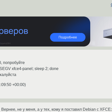
0, попробуйте
ll -SEGV xfce4-panel; sleep 2; done
ожалуйста
:09:50 +00:00
)
Вернее, не у меня, а у тех, кому я поставил Debian с XFCE: