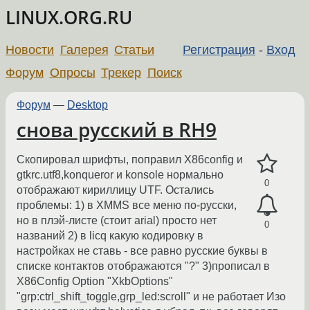
LINUX.ORG.RU
Новости
Галерея
Статьи
Регистрация
-
Вход
Форум
Опросы
Трекер
Поиск
Форум
—
Desktop
снова русский в RH9
Скопировал шрифты, поправил X86config и
gtkrc.utf8,konqueror и konsole нормально
0
отображают кириллицу UTF. Остались
проблемы: 1) в XMMS все меню по-русски,
но в плэй-листе (стоит arial) просто нет
0
названий 2) в licq какую кодировку в
настройках не ставь - все равно русские буквы в
списке контактов отображаются "?" 3)прописал в
X86Config Option "XkbOptions"
"grp:ctrl_shift_toggle,grp_led:scroll" и не работает Изо