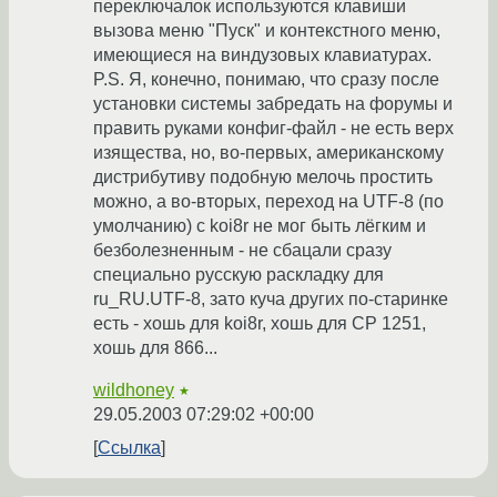
переключалок используются клавиши
вызова меню "Пуск" и контекстного меню,
имеющиеся на виндузовых клавиатурах.
P.S. Я, конечно, понимаю, что сразу после
установки системы забредать на форумы и
править руками конфиг-файл - не есть верх
изящества, но, во-первых, американскому
дистрибутиву подобную мелочь простить
можно, а во-вторых, переход на UTF-8 (по
умолчанию) с koi8r не мог быть лёгким и
безболезненным - не сбацали сразу
специально русскую раскладку для
ru_RU.UTF-8, зато куча других по-старинке
есть - хошь для koi8r, хошь для CP 1251,
хошь для 866...
wildhoney
★
29.05.2003 07:29:02 +00:00
Ссылка