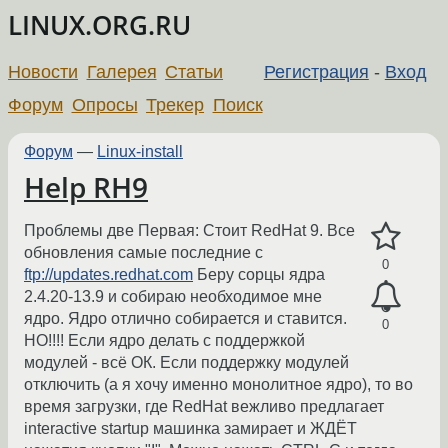
LINUX.ORG.RU
Новости
Галерея
Статьи
Регистрация
-
Вход
Форум
Опросы
Трекер
Поиск
Форум
—
Linux-install
Help RH9
Проблемы две Первая: Стоит RedHat 9. Все
обновления самые последние с
0
ftp://updates.redhat.com
Беру сорцы ядра
2.4.20-13.9 и собираю необходимое мне
ядро. Ядро отлично собирается и ставится.
0
НО!!!! Если ядро делать с поддержкой
модулей - всё ОК. Если поддержку модулей
отключить (а я хочу именно монолитное ядро), то во
время загрузки, где RedHat вежливо предлагает
interactive startup машинка замирает и ЖДЁТ