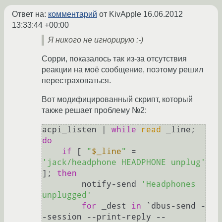
Ответ на:
комментарий
от KivApple
16.06.2012
13:33:44 +00:00
Я никого не игнорирую :-)
Сорри, показалось так из-за отсутствия
реакции на моё сообщение, поэтому решил
перестраховаться.
Вот модифицированный скрипт, который
также решает проблему №2:
acpi_listen | 
while
read
 _line; 
do
if
 [ 
"
$_line
"
 = 
'jack/headphone HEADPHONE unplug'
]; 
then
        notify-send 
'Headphones 
unplugged'
for
 _dest 
in
 `dbus-send -
-session --print-reply --