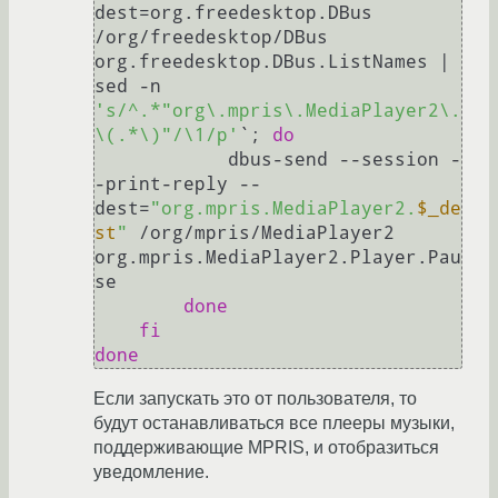
dest=org.freedesktop.DBus 
/org/freedesktop/DBus 
org.freedesktop.DBus.ListNames | 
sed -n 
's/^.*"org\.mpris\.MediaPlayer2\.
\(.*\)"/\1/p'
`; 
do
            dbus-send --session -
-print-reply --
dest=
"org.mpris.MediaPlayer2.
$_de
st
"
 /org/mpris/MediaPlayer2 
org.mpris.MediaPlayer2.Player.Pau
se

done
fi
done
Если запускать это от пользователя, то
будут останавливаться все плееры музыки,
поддерживающие MPRIS, и отобразиться
уведомление.