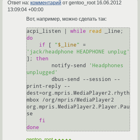
Ответ на:
комментарий
от gentoo_root
16.06.2012
13:09:04 +00:00
Вот, например, можно сделать так:
acpi_listen | 
while
read
 _line; 
do
if
 [ 
"
$_line
"
 = 
'jack/headphone HEADPHONE unplug'
]; 
then
        notify-send 
'Headphones 
unplugged'
        dbus-send --session --
print-reply --
dest=org.mpris.MediaPlayer2.rhyth
mbox /org/mpris/MediaPlayer2 
org.mpris.MediaPlayer2.Player.Pau
se

fi
done
gentoo_root
★★★★★