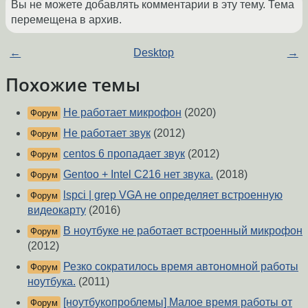
Вы не можете добавлять комментарии в эту тему. Тема
перемещена в архив.
←
Desktop
→
Похожие темы
Не работает микрофон
(2020)
Форум
Не работает звук
(2012)
Форум
centos 6 пропадает звук
(2012)
Форум
Gentoo + Intel C216 нет звука.
(2018)
Форум
lspci | grep VGA не определяет встроенную
Форум
видеокарту
(2016)
В ноутбуке не работает встроенный микрофон
Форум
(2012)
Резко сократилось время автономной работы
Форум
ноутбука.
(2011)
[ноутбукопроблемы] Малое время работы от
Форум