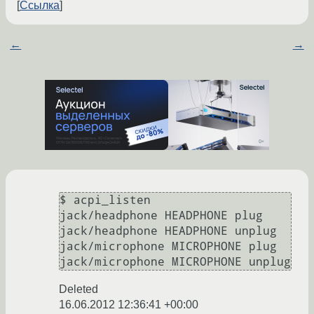
Ссылка
←
→
$ acpi_listen 

jack/headphone HEADPHONE plug

jack/headphone HEADPHONE unplug

jack/microphone MICROPHONE plug

Deleted
16.06.2012 12:36:41 +00:00