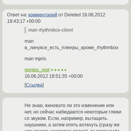
Ответ на:
комментарий
от Deleted
16.06.2012
18:43:17 +00:00
man rhythmbox-client
man
в_линуксе_есть_плееры_кроме_rhythmbox
man mpris
gentoo_root
★★★★★
16.06.2012 18:51:35 +00:00
Ссылка
Не знаю, виновато ли это изменение или
нет, но сейчас набюдаются некоторые глюки
со звуком. Если, например, вытащить.
наушники, а затем опять воткнуть (сразу же