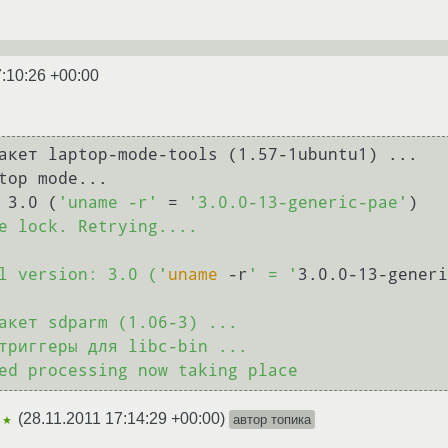
7:10:26 +00:00
акет laptop-mode-tools (1.57-1ubuntu1) ...

 3.0 (
'uname -r'
 = 
'3.0.0-13-generic-pae'
)

e lock. Retrying....

l version: 3.0 ('
uname
 -r
' = '
3.0.0-13-generi
                                                 
акет sdparm (1.06-3) ...

триггеры для libc-bin ...

(
28.11.2011 17:14:29 +00:00
)
автор топика
★★