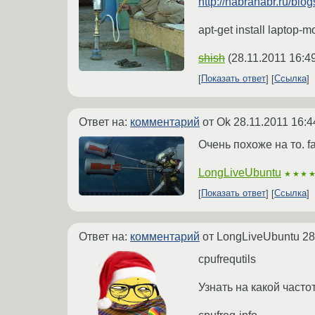
http://habrahabr.ru/blo
apt-get install laptop-m
shish
(
28.11.2011 16:4
Показать ответ
Ссылка
Ответ на:
комментарий
от Ok
28.11.2011 16:4
Очень похоже на то. f
LongLiveUbuntu
★★★
Показать ответ
Ссылка
Ответ на:
комментарий
от LongLiveUbuntu
28
cpufrequtils
Узнать на какой часто