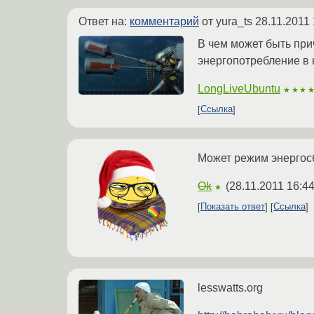
Ответ на:
комментарий
от yura_ts
28.11.2011 
В чем может быть прич
энергопотребление в 
LongLiveUbuntu
★★★
Ссылка
Может режим энергосб
Ok
(
28.11.2011 16:44
★
Показать ответ
Ссылка
lesswatts.org