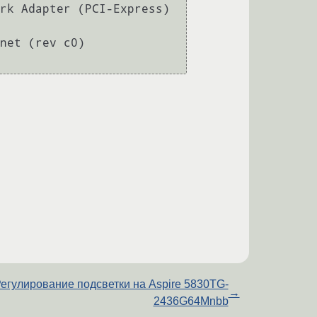
rk Adapter (PCI-Express) 
net (rev c0)

егулирование подсветки на Aspire 5830TG-
→
2436G64Mnbb