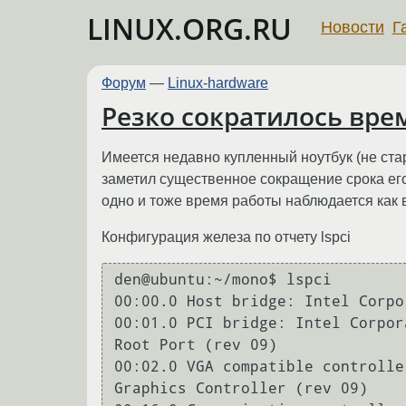
LINUX.ORG.RU
Новости
Г
Форум
—
Linux-hardware
Резко сократилось вре
Имеется недавно купленный ноутбук (не стар
заметил существенное сокращение срока его а
одно и тоже время работы наблюдается как в
Конфигурация железа по отчету lspci
den@ubuntu:~/mono$ lspci

00:00.0 Host bridge: Intel Corpo
00:01.0 PCI bridge: Intel Corpor
Root Port (rev 09)

00:02.0 VGA compatible controlle
Graphics Controller (rev 09)
