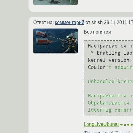
Ответ на:
комментарий
от shish
28.11.2011 1
Без понятия
Настраивается п
 * Enabling laptop mode...                                                      Unhandled 
kernel version:
Couldn
't acquir
Unhandled kerne
                
Настраивается п
Обрабатываются 
LongLiveUbuntu
★★★