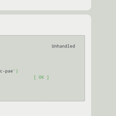
c-pae
')

        [ OK ]
