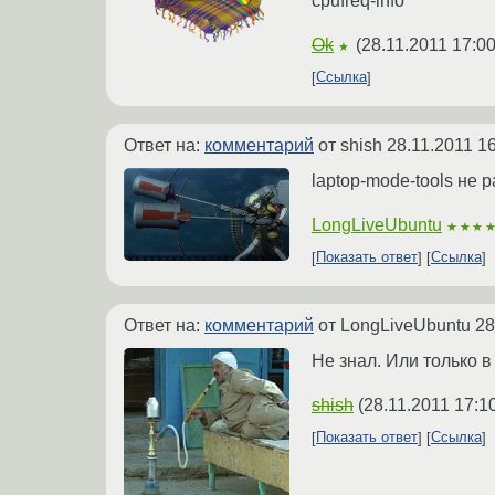
cpufreq-info
Ok
(
28.11.2011 17:00
★
Ссылка
Ответ на:
комментарий
от shish
28.11.2011 1
laptop-mode-tools не 
LongLiveUbuntu
★★★
Показать ответ
Ссылка
Ответ на:
комментарий
от LongLiveUbuntu
28
Не знал. Или только в
shish
(
28.11.2011 17:1
Показать ответ
Ссылка