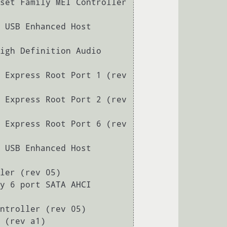
00:16.0 Communication controller: Intel Corporation 6 Series/C200 Series Chipset Family MEI Controller 
 USB Enhanced Host 
igh Definition Audio 
 Express Root Port 1 (rev 
 Express Root Port 2 (rev 
 Express Root Port 6 (rev 
 USB Enhanced Host 
ler (rev 05)

y 6 port SATA AHCI 
ntroller (rev 05)

 (rev a1)
