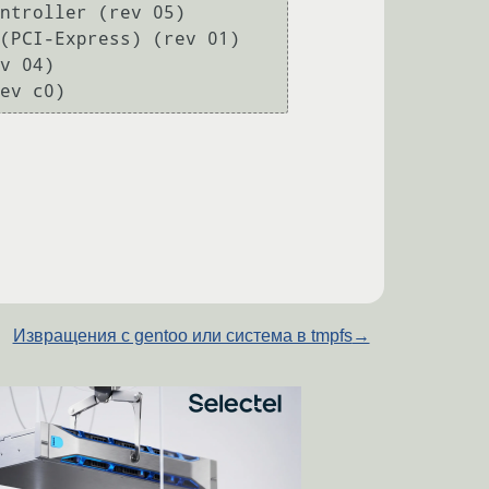
ntroller (rev 05)

(PCI-Express) (rev 01)

v 04)

Извращения с gentoo или система в tmpfs
→