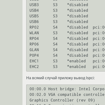
USB3	  S3	*disabled

USB4	  S3	*disabled

USB5	  S3	*disabled

USB6	  S3	*disabled

RP02	  S4	*disabled  pci:0000:00:1c.1

WLAN	  S3	*disabled  pci:0000:02:00.0

RP04	  S4	*disabled  pci:0000:00:1c.3

RP06	  S4	*disabled  pci:0000:00:1c.5

GLAN	  S4	*disabled  pci:0000:04:00.0

P0P4	  S4	*disabled  pci:0000:00:1c.0

EHC1	  S3	*enabled   pci:0000:00:1d.0

На всякий случай приложу вывод lspci:
00:00.0 Host bridge: Intel Corpo
00:02.0 VGA compatible controlle
Graphics Controller (rev 09)
