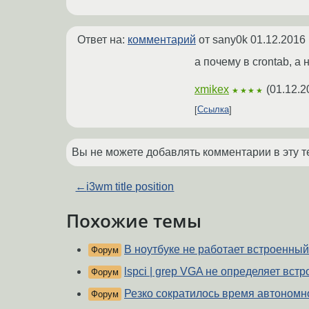
Ответ на:
комментарий
от sany0k
01.12.2016 
а почему в crontab, а 
xmikex
(
01.12.2
★★★★
Ссылка
Вы не можете добавлять комментарии в эту т
←
i3wm title position
Похожие темы
В ноутбуке не работает встроенны
Форум
lspci | grep VGA не определяет вст
Форум
Резко сократилось время автономн
Форум