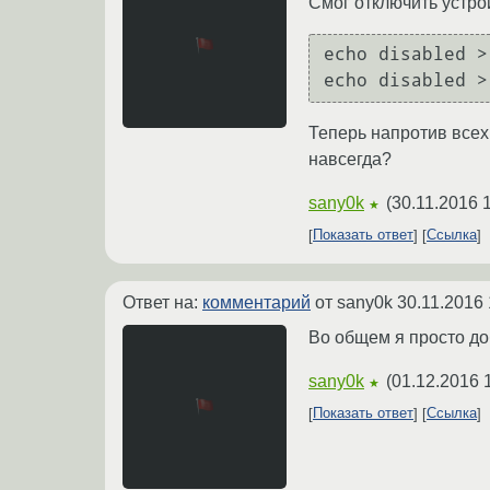
Смог отключить устрой
echo disabled >
Теперь напротив всех 
навсегда?
sany0k
(
30.11.2016 
★
Показать ответ
Ссылка
Ответ на:
комментарий
от sany0k
30.11.2016 
Во общем я просто до
sany0k
(
01.12.2016 
★
Показать ответ
Ссылка