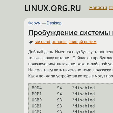
LINUX.ORG.RU
Новости
Г
Форум
—
Desktop
Пробуждение системы 
suspend
,
xubuntu
,
спящий режим
Добрый день. Имеется ноутбук с установлен
только кнопку питания. Сейчас он пробужда
подключения/отключения какого-либо usb ус
Не смог нагуглить ничего по теме, подскажи
Как я понял за устройства которые могут про
B0D4	  S4	*disabled

P0P1	  S4	*disabled

USB0	  S3	*disabled

USB1	  S3	*disabled

USB2	  S3	*disabled
