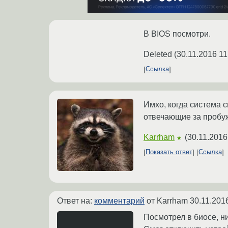
В BIOS посмотри.
Deleted
(
30.11.2016 11
Ссылка
Имхо, когда система с
отвечающие за пробуж
Karrham
(
30.11.2016
★
Показать ответ
Ссылка
Ответ на:
комментарий
от Karrham
30.11.201
Посмотрел в биосе, н