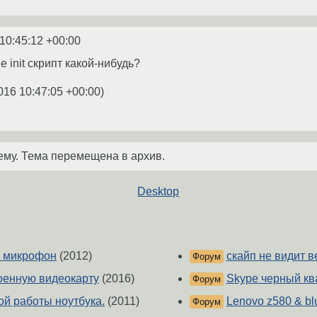
10:45:12 +00:00
не init скрипт какой-нибудь?
016 10:47:05 +00:00
)
ему. Тема перемещена в архив.
Desktop
й микрофон
(2012)
скайп не видит в
Форум
роенную видеокарту
(2016)
Skype черный кв
Форум
ой работы ноутбука.
(2011)
Lenovo z580 & bl
Форум