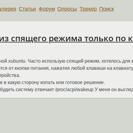
алерея
Статьи
Форум
Опросы
Трекер
Поиск
из спящего режима только по 
ной xubuntu. Часто использую спящий режим, хотелось для 
ется от кнопки питания, нажатия любой клавиши на клавиа
тройства.
те в какую сторону копать или готовое решение.
будить систему отвечает /proc/acpi/wakeup У меня он выгляд