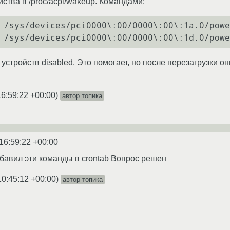
ства в /proc/acpi/wakeup. Командами:
 /sys/devices/pci0000\:00/0000\:00\:1a.0/powe
устройств disabled. Это помогает, но после перезагрузки 
16:59:22 +00:00
)
автор топика
16:59:22 +00:00
бавил эти команды в crontab Вопрос решен
10:45:12 +00:00
)
автор топика