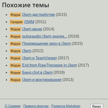
Похожие темы
I3wm дистрибутив
(2015)
Форум
I3WM
(2011)
Галерея
i3wm меню
(2014)
Форум
pulseaudio i3wm значок...
(2018)
Форум
Перемещение окон в i3wm
(2015)
Форум
i3wm
(2012)
Форум
i3wm и TeamViewer
(2017)
Форум
Exit from RawTherapee in i3wm
(2017)
Форум
Бинд chvt в i3wm
(2019)
Форум
i3wm и монтирование
(2013)
Форум
О Сервере
-
Правила форума
-
Разметка Markdown
Вверх