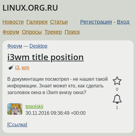
LINUX.ORG.RU
Новости
Галерея
Статьи
Регистрация
-
Вход
Форум
Опросы
Трекер
Поиск
Форум
—
Desktop
i3wm title position
i3
,
wm
В документации посмотрел - не нашел такой
информации. Знает может кто, как сделать
0
заголовок окна в i3wm внизу окна?
topolskij
1
30.11.2016 09:36:49 +00:00
Ссылка