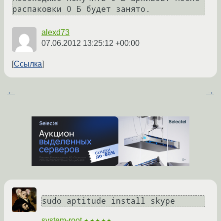
alexd73
07.06.2012 13:25:12 +00:00
Ссылка
←
→
sudo aptitude install skype
system-root
★★★★★