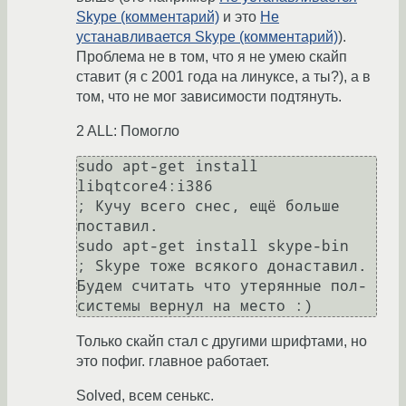
Skype (комментарий)
и это
Не
устанавливается Skype (комментарий)
).
Проблема не в том, что я не умею скайп
ставит (я с 2001 года на линуксе, а ты?), а в
том, что не мог зависимости подтянуть.
2 ALL: Помогло
sudo apt-get install 
libqtcore4:i386

; Кучу всего снес, ещё больше 
поставил.

sudo apt-get install skype-bin

; Skype тоже всякого донаставил. 
Будем считать что утерянные пол-
Только скайп стал с другими шрифтами, но
это пофиг. главное работает.
Solved, всем сенькс.