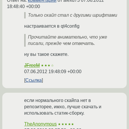
Ответ на:
комментарий
от alexd73
07.06.2012
18:48:40 +00:00
Только скайп стал с другими шрифтами
настраивается в qt4config
Прочитайте внимательно, что уже
писали, прежде чем отвечать.
ну вы такое скажете.
JFreeM
★★★☆
07.06.2012 19:48:09 +00:00
Ссылка
если нормального скайпа нет в
репозиторее, имхо, лучше скачать и
использовать статик-сборку.
TheAnonymous
★★★★★