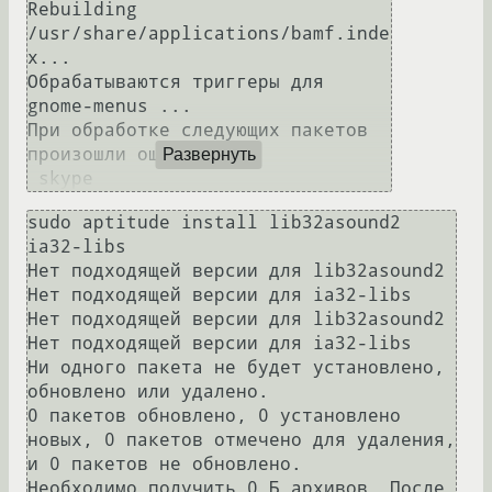
Rebuilding 
/usr/share/applications/bamf.inde
x...

Обрабатываются триггеры для 
gnome-menus ...

При обработке следующих пакетов 
произошли ошибки:

Развернуть
 skype
sudo aptitude install lib32asound2 
ia32-libs

Нет подходящей версии для lib32asound2           

Нет подходящей версии для ia32-libs

Нет подходящей версии для lib32asound2

Нет подходящей версии для ia32-libs

Ни одного пакета не будет установлено, 
обновлено или удалено.

0 пакетов обновлено, 0 установлено 
новых, 0 пакетов отмечено для удаления, 
и 0 пакетов не обновлено.

Необходимо получить 0 Б архивов. После 