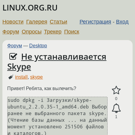
LINUX.ORG.RU
Новости
Галерея
Статьи
Регистрация
-
Вход
Форум
Опросы
Трекер
Поиск
Форум
—
Desktop
Не устанавливается
Skype
install
,
skype
Привет! Ребята, как вылечить?
0
sudo dpkg -i Загрузки/skype-
ubuntu_2.2.0.35-1_amd64.deb Выбор 
ранее не выбранного пакета skype.

1
(Чтение базы данных ... на данный 
момент установлено 251506 файлов 
и каталогов.)
