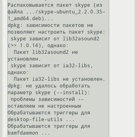
Распаковывается пакет skype (из 
файла .../skype-ubuntu_2.2.0.35-
1_amd64.deb)...

dpkg: зависимости пакетов не 
позволяют настроить пакет skype:

 skype зависит от lib32asound2 
(>> 1.0.14), однако:

  Пакет lib32asound2 не 
установлен.

 skype зависит от ia32-libs, 
однако:

  Пакет ia32-libs не установлен.

dpkg: не удалось обработать 
параметр skype (--install):

 проблемы зависимостей -- 
оставляем не настроенным

Обрабатываются триггеры для 
desktop-file-utils ...

Обрабатываются триггеры для 
bamfdaemon ...
