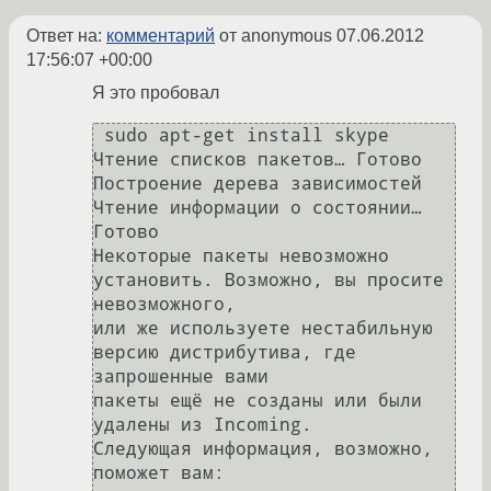
Ответ на:
комментарий
от anonymous
07.06.2012
17:56:07 +00:00
Я это пробовал
 sudo apt-get install skype

Чтение списков пакетов… Готово

Построение дерева зависимостей       

Чтение информации о состоянии… 
Готово

Некоторые пакеты невозможно 
установить. Возможно, вы просите 
невозможного,

или же используете нестабильную 
версию дистрибутива, где 
запрошенные вами

пакеты ещё не созданы или были 
удалены из Incoming.

Следующая информация, возможно, 
поможет вам:
