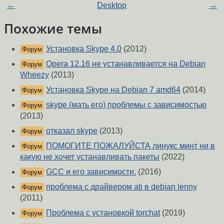
←
Desktop
→
Похожие темы
Установка Skype 4.0
(2012)
Форум
Opera 12.16 не устанавливается на Debian
Форум
Wheezy
(2013)
Установка Skype на Debian 7 amd64
(2014)
Форум
skype (мать его) проблемы с зависимостью
Форум
(2013)
отказал skype
(2013)
Форум
ПОМОГИТЕ ПОЖАЛУЙСТА линукс минт ни в
Форум
какую не хочет устанавливать пакеты
(2022)
GCC и его зависимости.
(2016)
Форум
проблема с драйвером ati в debian lenny
Форум
(2011)
Проблема с установкой torchat
(2019)
Форум