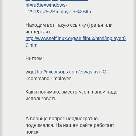
hl=ru&ie=windows-
1251&q=%2Bmplayer+%2Bftp...
Находим вот такую ссылку (третья или
четвертая):
http://www.selflinux.org/selflinux/html/mplayer0
7.html
Читаем:
wget
ftp://micorsops.com/etwas.avi
-O -
<command> mplayer -
Как я понимаю, вместо <command> надо
использовать |.
А вообще вопрос неоднократно
поднимался. На нашем сайте работает
поиск.