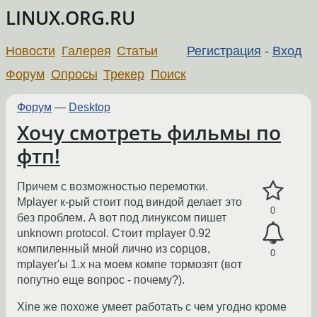
LINUX.ORG.RU
Новости
Галерея
Статьи
Регистрация
-
Вход
Форум
Опросы
Трекер
Поиск
Форум
—
Desktop
Хочу смотреть фильмы по
фтп!
Причем с возможностью перемотки.
Mplayer к-рый стоит под виндой делает это
0
без проблем. А вот под линуксом пишет
unknown protocol. Стоит mplayer 0.92
компиленный мной лично из сорцов,
0
mplayer'ы 1.х на моем компе тормозят (вот
попутно еще вопрос - почему?).
Xine же похоже умеет работать с чем угодно кроме