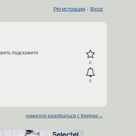
Регистрация
-
Вход
авить подскажите
0
0
помогите разобраться с freetype
→