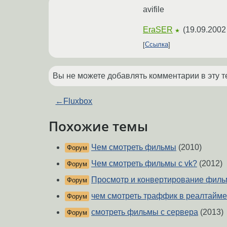
avifile
EraSER
(
19.09.2002
★
Ссылка
Вы не можете добавлять комментарии в эту т
←
Fluxbox
Похожие темы
Чем смотреть фильмы
(2010)
Форум
Чем смотреть фильмы с vk?
(2012)
Форум
Просмотр и конвертирование фил
Форум
чем смотреть траффик в реалтайме
Форум
смотреть фильмы с сервера
(2013)
Форум