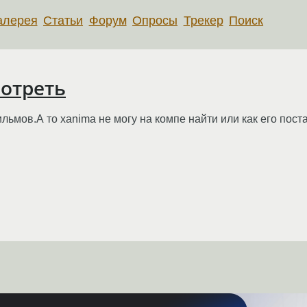
алерея
Статьи
Форум
Опросы
Трекер
Поиск
отреть
ьмов.А то xanima не могу на компе найти или как его пост