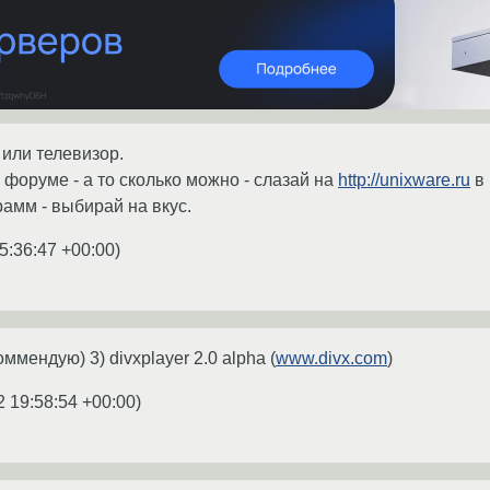
 или телевизор.
 форуме - а то сколько можно - слазай на
http://unixware.ru
в 
рамм - выбирай на вкус.
5:36:47 +00:00
)
оммендую) 3) divxplayer 2.0 alpha (
www.divx.com
)
2 19:58:54 +00:00
)