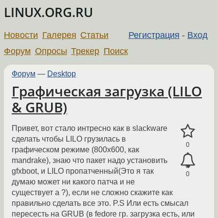
LINUX.ORG.RU
Новости
Галерея
Статьи
Регистрация
-
Вход
Форум
Опросы
Трекер
Поиск
Форум
—
Desktop
Графическая загрузка (LILO
& GRUB)
Привет, вот стало интресно как в slackware
сделать чтобы LILO грузилась в
0
графическом режиме (800х600, как
mandrake), знаю что пакет надо установить
gfxboot, и LILO пропатченный(Это я так
0
думаю может ни какого патча и не
существует а ?), если не сложно скажите как
правильно сделать все это. P.S Или есть смысал
пересесть на GRUB (в fedore гр. загрузка есть, или