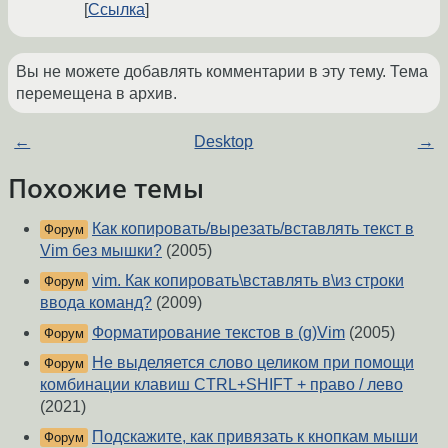
Ссылка
Вы не можете добавлять комментарии в эту тему. Тема
перемещена в архив.
←
Desktop
→
Похожие темы
Как копировать/вырезать/вставлять текст в
Форум
Vim без мышки?
(2005)
vim. Как копировать\вставлять в\из строки
Форум
ввода команд?
(2009)
Форматирование текстов в (g)Vim
(2005)
Форум
Не выделяется слово целиком при помощи
Форум
комбинации клавиш CTRL+SHIFT + право / лево
(2021)
Подскажите, как привязать к кнопкам мыши
Форум