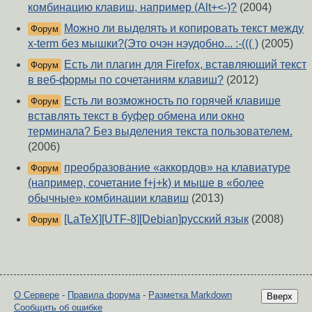
комбинацию клавиш, например (Alt+<-)?
(2004)
Можно ли выделять и копировать текст между
Форум
x-term без мышки?(Это очэн нэудобно... :-((( )
(2005)
Есть ли плагин для Firefox, вставляющий текст
Форум
в веб-формы по сочетаниям клавиш?
(2012)
Есть ли возможность по горячей клавише
Форум
вставлять текст в буфер обмена или окно
терминала? Без выделения текста пользователем.
(2006)
преобразование «аккордов» на клавиатуре
Форум
(например, сочетание f+j+k) и мыше в «более
обычные» комбинации клавиш
(2013)
[LaTeX][UTF-8][Debian]русский язык
(2008)
Форум
О Сервере
-
Правила форума
-
Разметка Markdown
Вверх
Сообщить об ошибке