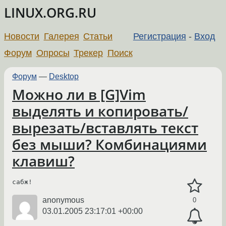
LINUX.ORG.RU
Новости
Галерея
Статьи
Регистрация
-
Вход
Форум
Опросы
Трекер
Поиск
Форум
—
Desktop
Можно ли в [G]Vim
выделять и копировать/
вырезать/вставлять текст
без мыши? Комбинациями
клавиш?
сабж!
anonymous
0
03.01.2005 23:17:01 +00:00