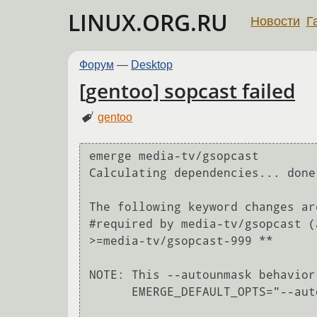
LINUX.ORG.RU
Новости
Г
Форум
—
Desktop
[gentoo] sopcast failed
gentoo
emerge media-tv/gsopcast

Calculating dependencies... done!
The following keyword changes ar
#required by media-tv/gsopcast (
>=media-tv/gsopcast-999 **

NOTE: This --autounmask behavior
      EMERGE_DEFAULT_OPTS="--autounmask=n" in make.conf.
