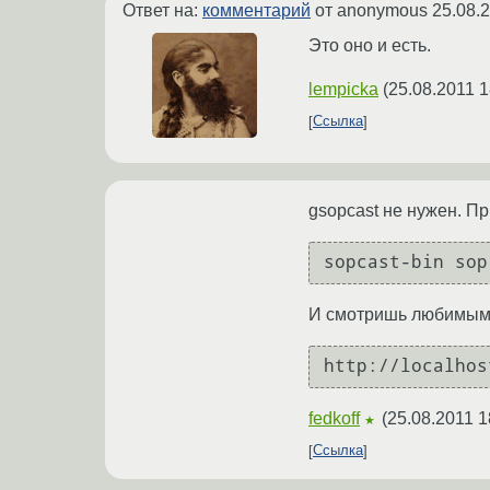
Ответ на:
комментарий
от anonymous
25.08.
Это оно и есть.
lempicka
(
25.08.2011 1
Ссылка
gsopcast не нужен. П
sopcast-bin sop
И смотришь любимым
http://localhos
fedkoff
(
25.08.2011 1
★
Ссылка