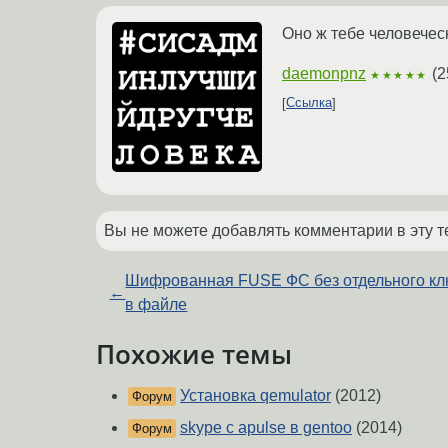
Оно ж тебе человечес
daemonpnz
(
2
★★★★★
Ссылка
Вы не можете добавлять комментарии в эту т
Шифрованная FUSE ФС без отдельного к
←
в файле
Похожие темы
Установка qemulator
(2012)
Форум
skype с apulse в gentoo
(2014)
Форум