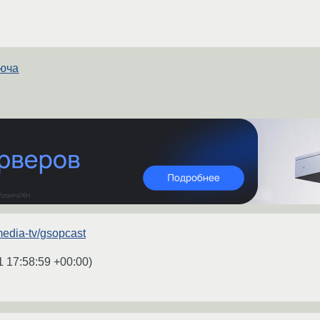
люча
media-tv/gsopcast
1 17:58:59 +00:00
)