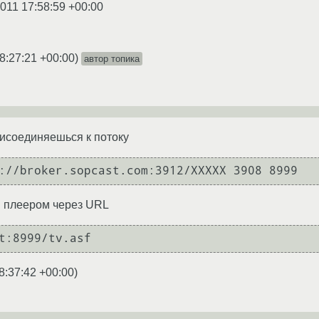
2011 17:58:59 +00:00
8:27:21 +00:00
)
автор топика
рисоединяешься к потоку
://broker.sopcast.com:3912/XXXXX 3908 8999
 плеером через URL
t:8999/tv.asf
8:37:42 +00:00
)