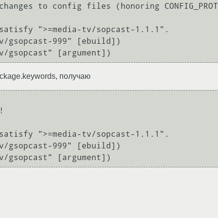
changes to config files (honoring CONFIG_PROT
satisfy ">=media-tv/sopcast-1.1.1".

v/gsopcast-999" [ebuild])

ackage.keywords, получаю


satisfy ">=media-tv/sopcast-1.1.1".

v/gsopcast-999" [ebuild])
