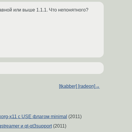
авной или выше 1.1.1. Что непонятного?
[tkabber] [radeon]
→
 xorg-x11 с USE флагом minimal
(2011)
gstreamer и qt-qt3support
(2011)