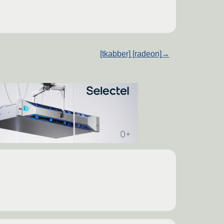
[tkabber] [radeon]
→