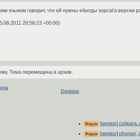
ким языком говорит, что ей нужны ебилды sopcat'а версии р
5.08.2011 20:56:23 +00:00
)
ему. Тема перемещена в архив.
люча
Desktop
[gentoo] собрать
Форум
[gentoo] phonon, 
Форум