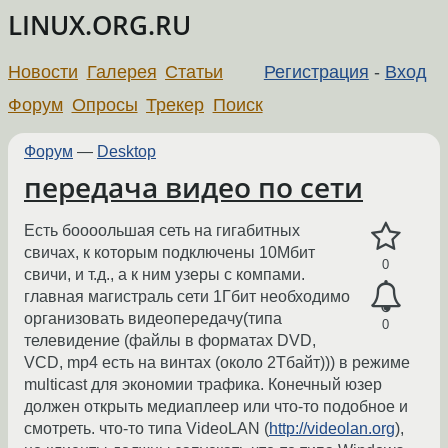
LINUX.ORG.RU
Новости
Галерея
Статьи
Регистрация
-
Вход
Форум
Опросы
Трекер
Поиск
Форум
—
Desktop
передача видео по сети
Есть боооольшая сеть на гигабитных
свичах, к которым подключены 10Мбит
0
свичи, и т.д., а к ним узеры с компами.
главная магистраль сети 1Гбит необходимо
организовать видеопередачу(типа
0
телевидение (файлы в форматах DVD,
VCD, mp4 есть на винтах (около 2Тбайт))) в режиме
multicast для экономии трафика. Конечный юзер
должен открыть медиаплеер или что-то подобное и
смотреть. что-то типа VideoLAN (
http://videolan.org
),