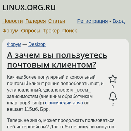
LINUX.ORG.RU
Новости
Галерея
Статьи
Регистрация
-
Вход
Форум
Опросы
Трекер
Поиск
Форум
—
Desktop
А зачем вы пользуетесь
почтовым клиентом?
Как наиболее популярный и консольный
почтовый клиент решил попробовать mutt, и
0
установленный, удовлетворяя _всем_
зависимостям (внешним обработчикам
imap, pop3, smtp)
с википедии арча
он
2
вешает 115мб. Брр.
Теперь не знаю, может продолжать пользоваться
веб-интерфейсом? Для себя не вижу ни минусов,