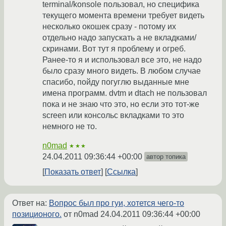
terminal/konsole пользовал, но специфика
текущего момента времени требует видеть
несколько окошек сразу - потому их
отдельно надо запускать а не вкладками/
скринами. Вот тут я проблему и огреб.
Ранее-то я и использовал все это, не надо
было сразу много видеть. В любом случае
спасибо, пойду погуглю выданные мне
имена программ. dvtm и dtach не пользовал
пока и не знаю что это, но если это тот-же
screen или консольс вкладками то это
немного не то.
n0mad
★★★
24.04.2011 09:36:44 +00:00
автор топика
Показать ответ
Ссылка
Ответ на:
Вопрос был про гуи, хотется чего-то
позиционого.
от n0mad
24.04.2011 09:36:44 +00:00