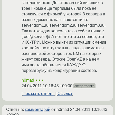
заголовки окон. Десяток сессий висящих в
трее Гнома еще терпимы были пока не
столкнулся с фирмой у которой 3 сервера в
разных доменах называются типа:
server.dom1.ru,server.dom2.ru,server.dom3.ru.
Так вот каждая консоль так о себе и пишет:
[root@server /]# А вот что это за сервер, это
ИКС-ТРИ. Можно выйти из ситуации сменив
хостнейм, но и тут затык - надо заниматься
распиновкой хостеров тех ВМ на которых
живут сервера. Это-же OpenVZ а на нем
имя хоста обновляется КАЖДУЮ
перезагрузку из конфигурации хостера.
n0mad
★★★
24.04.2011 10:16:43 +00:00
автор топика
Показать ответы
Ссылка
Ответ на:
комментарий
от n0mad
24.04.2011 10:16:43