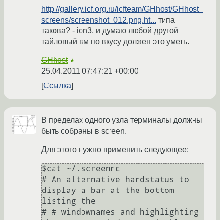
http://gallery.icf.org.ru/icfteam/GHhost/GHhost_
screens/screenshot_012.png.ht...
типа
такова? - ion3, и думаю любой другой
тайловый вм по вкусу должен это уметь.
GHhost
★
25.04.2011 07:47:21 +00:00
Ссылка
В пределах одного узла терминалы должны
быть собраны в screen.
Для этого нужно применить следующее:
$cat ~/.screenrc 

# An alternative hardstatus to 
display a bar at the bottom 
listing the

# # windownames and highlighting 