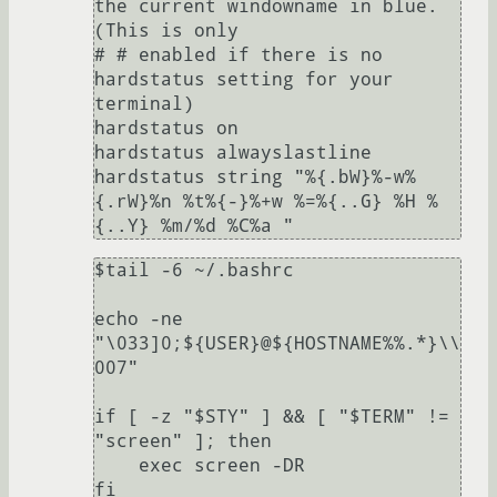
the current windowname in blue. 
(This is only

# # enabled if there is no 
hardstatus setting for your 
terminal)

hardstatus on

hardstatus alwayslastline

hardstatus string "%{.bW}%-w%
{.rW}%n %t%{-}%+w %=%{..G} %H %
$tail -6 ~/.bashrc 

echo -ne 
"\033]0;${USER}@${HOSTNAME%%.*}\\
007"

if [ -z "$STY" ] && [ "$TERM" != 
"screen" ]; then

    exec screen -DR
