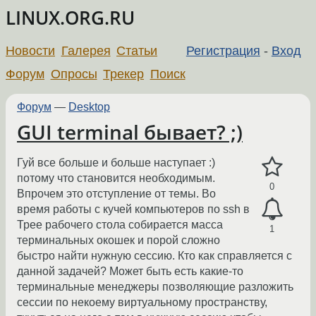
LINUX.ORG.RU
Новости
Галерея
Статьи
Регистрация
-
Вход
Форум
Опросы
Трекер
Поиск
Форум
—
Desktop
GUI terminal бывает? ;)
Гуй все больше и больше наступает :)
потому что становится необходимым.
0
Впрочем это отступление от темы. Во
время работы с кучей компьютеров по ssh в
Трее рабочего стола собирается масса
1
терминальных окошек и порой сложно
быстро найти нужную сессию. Кто как справляется с
данной задачей? Может быть есть какие-то
терминальные менеджеры позволяющие разложить
сессии по некоему виртуальному пространству,