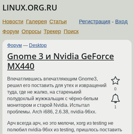
LINUX.ORG.RU
Новости
Галерея
Статьи
Регистрация
-
Вход
Форум
Опросы
Трекер
Поиск
Форум
—
Desktop
Gnome 3 и Nvidia GeForce
MX440
Впечатлившись впечатляющим Gnome3,
решил его поставить для утех и извращений
0
туда, где не жалко, на старенький
полудохлый жужжальщик с чёрно-белым
монитором и старой Nvidia. Испытал
1
проблемы. Arch i686, 2.6.38, nvidia-96xx.
Арч всегда арч, но это мелочи, xorg из testing не
полюбил nvidia-96xx из testing, пришлось поставить