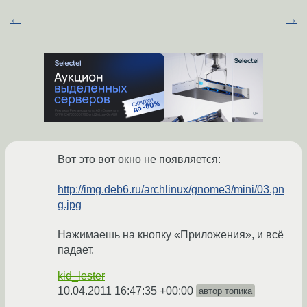
←
→
Вот это вот окно не появляется:
http://img.deb6.ru/archlinux/gnome3/mini/03.pn
g.jpg
Нажимаешь на кнопку «Приложения», и всё
падает.
kid_lester
10.04.2011 16:47:35 +00:00
автор топика