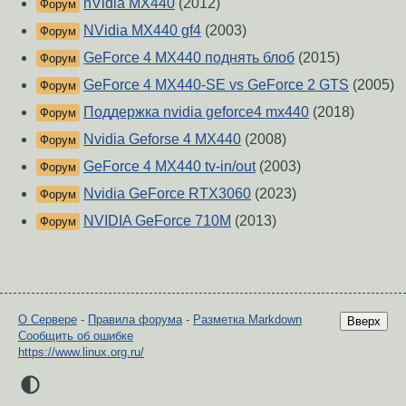
nVidia MX440
(2012)
Форум
NVidia MX440 gf4
(2003)
Форум
GeForce 4 MX440 поднять блоб
(2015)
Форум
GeForce 4 MX440-SE vs GeForce 2 GTS
(2005)
Форум
Поддержка nvidia geforce4 mx440
(2018)
Форум
Nvidia Geforse 4 MX440
(2008)
Форум
GeForce 4 MX440 tv-in/out
(2003)
Форум
Nvidia GeForce RTX3060
(2023)
Форум
NVIDIA GeForce 710M
(2013)
Форум
О Сервере
-
Правила форума
-
Разметка Markdown
Вверх
Сообщить об ошибке
https://www.linux.org.ru/