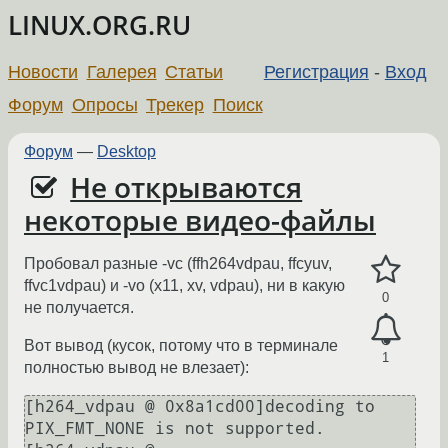
LINUX.ORG.RU
Новости
Галерея
Статьи
Регистрация
-
Вход
Форум
Опросы
Трекер
Поиск
Форум
—
Desktop
Не открываются
некоторые видео-файлы
Пробовал разные -vc (ffh264vdpau, ffcyuv,
ffvc1vdpau) и -vo (x11, xv, vdpau), ни в какую
0
не получается.
Вот вывод (кусок, потому что в терминале
1
полностью вывод не влезает):
[h264_vdpau @ 0x8a1cd00]decoding to 
PIX_FMT_NONE is not supported.
