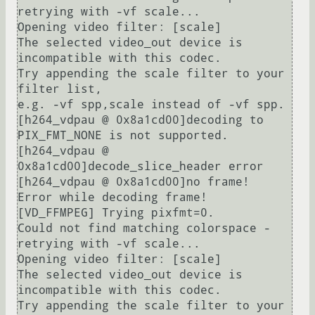
retrying with -vf scale...

Opening video filter: [scale]

The selected video_out device is 
incompatible with this codec.

Try appending the scale filter to your 
filter list,

e.g. -vf spp,scale instead of -vf spp.

[h264_vdpau @ 0x8a1cd00]decoding to 
PIX_FMT_NONE is not supported.

[h264_vdpau @ 
0x8a1cd00]decode_slice_header error

[h264_vdpau @ 0x8a1cd00]no frame!

Error while decoding frame!

[VD_FFMPEG] Trying pixfmt=0.

Could not find matching colorspace - 
retrying with -vf scale...

Opening video filter: [scale]

The selected video_out device is 
incompatible with this codec.

Try appending the scale filter to your 