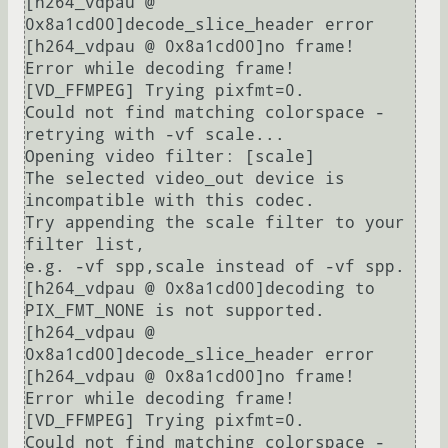
[h264_vdpau @ 
0x8a1cd00]decode_slice_header error

[h264_vdpau @ 0x8a1cd00]no frame!

Error while decoding frame!

[VD_FFMPEG] Trying pixfmt=0.

Could not find matching colorspace - 
retrying with -vf scale...

Opening video filter: [scale]

The selected video_out device is 
incompatible with this codec.

Try appending the scale filter to your 
filter list,

e.g. -vf spp,scale instead of -vf spp.

[h264_vdpau @ 0x8a1cd00]decoding to 
PIX_FMT_NONE is not supported.

[h264_vdpau @ 
0x8a1cd00]decode_slice_header error

[h264_vdpau @ 0x8a1cd00]no frame!

Error while decoding frame!

[VD_FFMPEG] Trying pixfmt=0.

Could not find matching colorspace - 