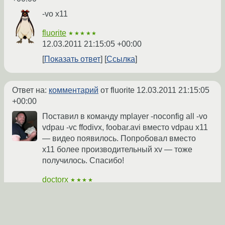
-vo x11
fluorite
★★★★★
12.03.2011 21:15:05 +00:00
Показать ответ
Ссылка
Ответ на:
комментарий
от fluorite
12.03.2011 21:15:05
+00:00
Поставил в команду mplayer -noconfig all -vo
vdpau -vc ffodivx, foobar.avi вместо vdpau x11
— видео появилось. Попробовал вместо
x11 более производительный xv — тоже
получилось. Спасибо!
doctorx
★★★★
12.03.2011 21:31:17 +00:00
автор топика
Ссылка