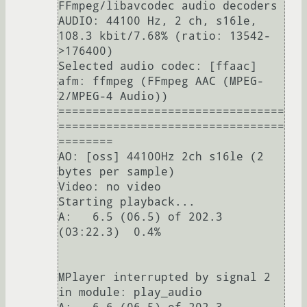
FFmpeg/libavcodec audio decoders

AUDIO: 44100 Hz, 2 ch, s16le, 
108.3 kbit/7.68% (ratio: 13542-
>176400)

Selected audio codec: [ffaac] 
afm: ffmpeg (FFmpeg AAC (MPEG-
2/MPEG-4 Audio))

=================================
=================================
========

AO: [oss] 44100Hz 2ch s16le (2 
bytes per sample)

Video: no video

Starting playback...

A:   6.5 (06.5) of 202.3 
(03:22.3)  0.4% 

MPlayer interrupted by signal 2 
in module: play_audio
