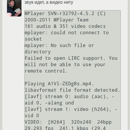
звук идет, а видео нету
MPlayer SVN-r32792-4.5.2 (C) 
2000-2011 MPlayer Team

161 audio & 351 video codecs

mplayer: could not connect to 
socket

mplayer: No such file or 
directory

Failed to open LIRC support. You 
will not be able to use your 
remote control.

Playing A1Vl-ZEDgRs.mp4.

libavformat file format detected.

[lavf] stream 0: audio (aac), -
aid 0, -alang und

[lavf] stream 1: video (h264), -
vid 0

VIDEO:  [H264]  320x240  24bpp  
29.293 fps  241.1 kbps (29.4 