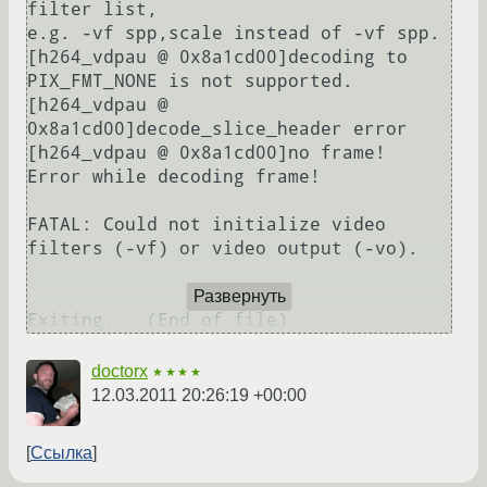
filter list,

e.g. -vf spp,scale instead of -vf spp.

[h264_vdpau @ 0x8a1cd00]decoding to 
PIX_FMT_NONE is not supported.

[h264_vdpau @ 
0x8a1cd00]decode_slice_header error

[h264_vdpau @ 0x8a1cd00]no frame!

Error while decoding frame!

FATAL: Could not initialize video 
filters (-vf) or video output (-vo).

Развернуть
Exiting... (End of file)
doctorx
★★★★
12.03.2011 20:26:19 +00:00
Ссылка