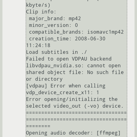
kbyte/s)

Clip info:

 major_brand: mp42

 minor_version: 0

 compatible_brands: isomavc1mp42

 creation_time: 2008-06-30 
11:24:18

Load subtitles in ./

Failed to open VDPAU backend 
libvdpau_nvidia.so: cannot open 
shared object file: No such file 
or directory

[vdpau] Error when calling 
vdp_device_create_x11: 1

Error opening/initializing the 
selected video_out (-vo) device.

=================================
=================================
========

Opening audio decoder: [ffmpeg] 