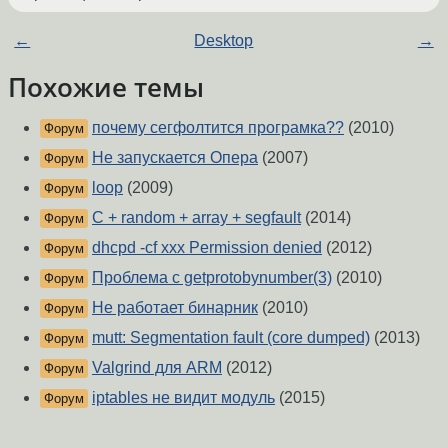
←
Desktop
→
Похожие темы
почему сегфолтится програмка??
(2010)
Форум
Не запускается Опера
(2007)
Форум
loop
(2009)
Форум
C + random + array + segfault
(2014)
Форум
dhcpd -cf xxx Permission denied
(2012)
Форум
Проблема с getprotobynumber(3)
(2010)
Форум
Не работает бинарник
(2010)
Форум
mutt: Segmentation fault (core dumped)
(2013)
Форум
Valgrind для ARM
(2012)
Форум
iptables не видит модуль
(2015)
Форум