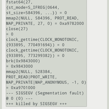
fstat64(27, 
{st_mode=S_IFREG|0644, 
st_size=584396, ...}) = 0

mmap2(NULL, 584396, PROT_READ, 
MAP_PRIVATE, 27, 0) = 0xa9782000

close(27)                               
= 0

clock_gettime(CLOCK_MONOTONIC, 
{933895, 770491694}) = 0

clock_gettime(CLOCK_MONOTONIC, 
{933895, 773299382}) = 0

brk(0x9843000)                          
= 0x9843000

mmap2(NULL, 528384, 
PROT_READ|PROT_WRITE, 
MAP_PRIVATE|MAP_ANONYMOUS, -1, 0) 
= 0xa9701000

--- SIGSEGV (Segmentation fault) 
@ 0 (0) ---
