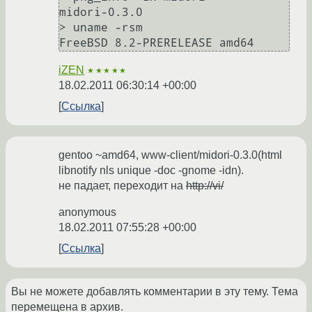
midori-0.3.0

> uname -rsm

FreeBSD 8.2-PRERELEASE amd64
iZEN
★★★★★
18.02.2011 06:30:14 +00:00
Ссылка
gentoo ~amd64, www-client/midori-0.3.0(html
libnotify nls unique -doc -gnome -idn).
не падает, переходит на
http://vi/
anonymous
18.02.2011 07:55:28 +00:00
Ссылка
Вы не можете добавлять комментарии в эту тему. Тема
перемещена в архив.