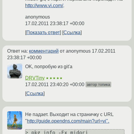
http://www.vi.com/
.
anonymous
17.02.2011 23:38:17 +00:00
Показать ответ
Ссылка
Ответ на:
комментарий
от anonymous
17.02.2011
23:38:17 +00:00
OK, попробую из git'а
DRVTiny
★★★★★
17.02.2011 23:40:20 +00:00
автор топика
Ссылка
Не падает. Выходит на страничку с URL
"
http://guide.opendns.com/main?url=vi".
> pkg_info -Ex midori
