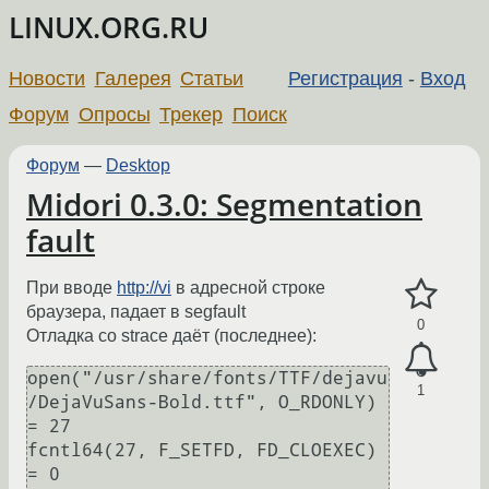
LINUX.ORG.RU
Новости
Галерея
Статьи
Регистрация
-
Вход
Форум
Опросы
Трекер
Поиск
Форум
—
Desktop
Midori 0.3.0: Segmentation
fault
При вводе
http://vi
в адресной строке
браузера, падает в segfault
0
Отладка со strace даёт (последнее):
open("/usr/share/fonts/TTF/dejavu
1
/DejaVuSans-Bold.ttf", O_RDONLY) 
= 27

fcntl64(27, F_SETFD, FD_CLOEXEC)        
= 0
