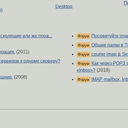
П
Desktop
л)
Исходящие или же пора...
Посоветуйте ima
Форум
Общие папки в T
Форум
изация.
(2011)
courier imap & Sen
Форум
серверов к одному серверу?
Как через POP3 з
Форум
«Inbox»?
(2018)
ишние.
(2008)
IMAP mailbox, In
Форум