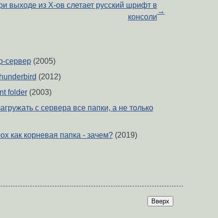
ри выходе из Х-ов слетает русский шрифт в
→
консоли
p-сервер
(2005)
hunderbird
(2012)
t folder
(2003)
агружать с сервера все папки, а не только
box как корневая папка - зачем?
(2019)
Вверх