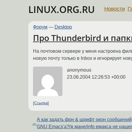
LINUX.ORG.RU
Новости
Г
Форум
—
Desktop
Про Thunderbird и пап
На почтовом сервере у меня настроена филь
новую почту только в Inbox и игнорирует нов
anonymous
23.06.2004 12:26:53 +00:00
Ссылка
А как задать фон & шрифт окон сообщений
←
GNU Emacs'a?(в мане/info емакса не наше