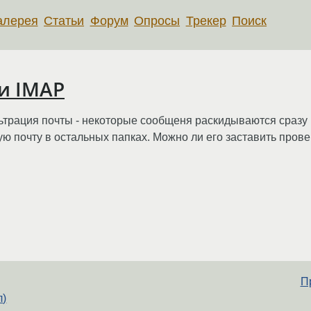
алерея
Статьи
Форум
Опросы
Трекер
Поиск
ки IMAP
трация почты - некоторые сообщеня раскидываются сразу п
ую почту в остальных папках. Можно ли его заставить прове
П
л)