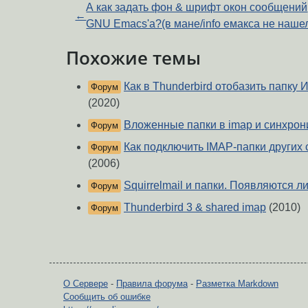
А как задать фон & шрифт окон сообщений
←
GNU Emacs'a?(в мане/info емакса не наше
Похожие темы
Как в Thunderbird отобазить папку 
Форум
(2020)
Вложенные папки в imap и синхрон
Форум
Как подключить IMAP-папки других 
Форум
(2006)
Squirrelmail и папки. Появляются л
Форум
Thunderbird 3 & shared imap
(2010)
Форум
О Сервере
-
Правила форума
-
Разметка Markdown
Сообщить об ошибке