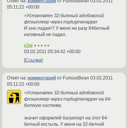
Ответ на:
комментарий
от FuriousBean
03.02.2011
05:11:22 +00:00
>Установлен 32-битный адобовский
флэшплеер через nspluginwrapper
И оно падает? У меня ни разу 64битный
нативный не падал.
x3al
★★★★★
03.02.2011 05:34:42 +00:00
Ссылка
Ответ на:
комментарий
от FuriousBean
03.02.2011
05:11:22 +00:00
>Установлен 32-битный адобовский
флэшплеер через nspluginwrapper на 64-
битную систему.
значит оформляй багрепорт на этот 64-
битный костыль. У меня на 32-битной