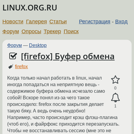
LINUX.ORG.RU
Новости
Галерея
Статьи
Регистрация
-
Вход
Форум
Опросы
Трекер
Поиск
Форум
—
Desktop
[firefox] Буфер обмена
firefox
Когда только начал работать в linux, начал
иногда попадаться на неприятную вещь -
0
содержимое буфера обмена исчезало само
собой! Вскоре понял из-за чего такое
происходило: firefox после закрытия делает
1
такую бяку. А ведь очень неудобно!
Например, часто происходит крэш флэш-плагина
(чтоб его), и файрфокс приходится перезапускать.
Чтобы не восстанавливать сессию (мне это не