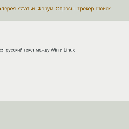
алерея
Статьи
Форум
Опросы
Трекер
Поиск
я русский текст между Win и Linux