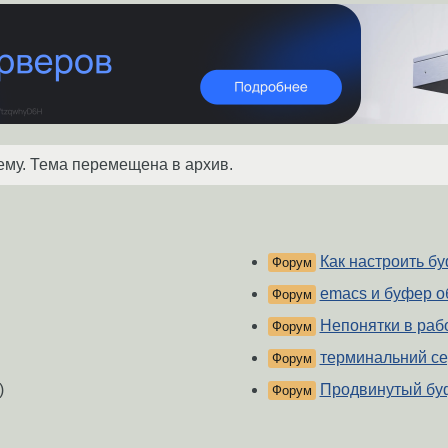
ему. Тема перемещена в архив.
Как настроить б
Форум
emacs и буфер 
Форум
Непонятки в раб
Форум
терминальний се
Форум
)
Продвинутый бу
Форум