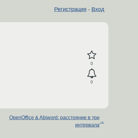
Регистрация
-
Вход
0
0
OpenOffice & Abiword: расстояние в три
→
интервала