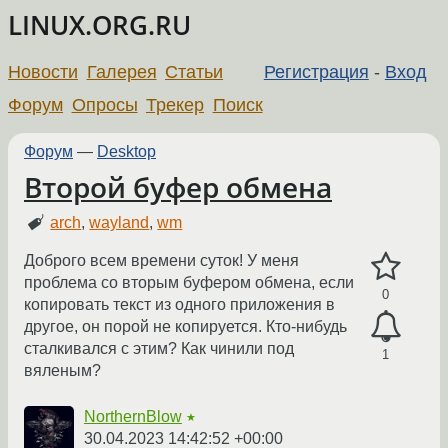
LINUX.ORG.RU
Новости
Галерея
Статьи
Регистрация
-
Вход
Форум
Опросы
Трекер
Поиск
Форум
—
Desktop
Второй буфер обмена
arch
,
wayland
,
wm
Доброго всем времени суток! У меня
проблема со вторым буфером обмена, если
0
копировать текст из одного приложения в
другое, он порой не копируется. Кто-нибудь
сталкивался с этим? Как чинили под
1
вяленым?
NorthernBlow
★
30.04.2023 14:42:52 +00:00