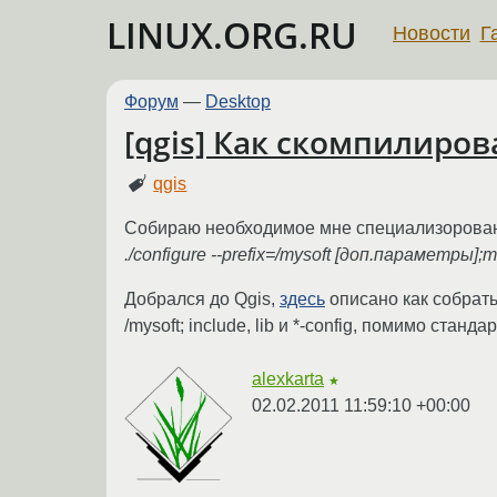
LINUX.ORG.RU
Новости
Г
Форум
—
Desktop
[qgis] Как скомпилиро
qgis
Собираю необходимое мне специализорованн
./configure --prefix=/mysoft [доп.параметры];m
Добрался до Qgis,
здесь
описано как собрат
/mysoft; include, lib и *-config, помимо станда
alexkarta
★
02.02.2011 11:59:10 +00:00