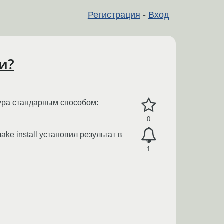
Регистрация
-
Вход
и?
ура стандарным способом:
0
make install установил результат в
1