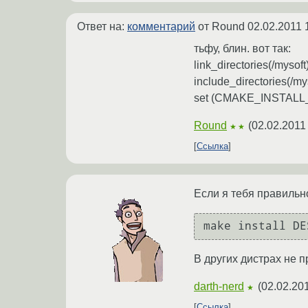
Ответ на:
комментарий
от Round
02.02.2011 
тьфу, блин. вот так:
link_directories(/mysoft
include_directories(/my
set (CMAKE_INSTALL_P
Round
(
02.02.2011
★★
Ссылка
Если я тебя правильно
make install DE
В других дистрах не про
darth-nerd
(
02.02.20
★
Ссылка