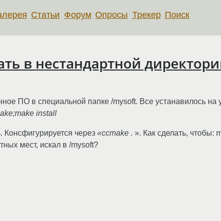
алерея
Статьи
Форум
Опросы
Трекер
Поиск
вать в нестандартной директори
ое ПО в специальной папке /mysoft. Все устанавилось на 
ake;make install
ь. Консфигурируется через
«ccmake .
». Как сделать, чтобы: 
ртных мест, искал в /mysoft?