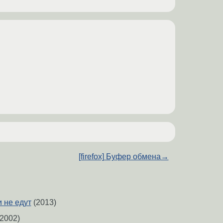
[firefox] Буфер обмена
→
и не едут
(2013)
2002)