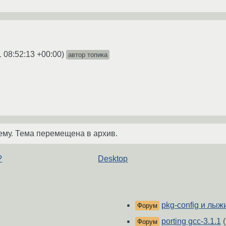
 08:52:13 +00:00
)
автор топика
ему. Тема перемещена в архив.
?
Desktop
pkg-config и лыж
Форум
porting gcc-3.1.1
(
Форум