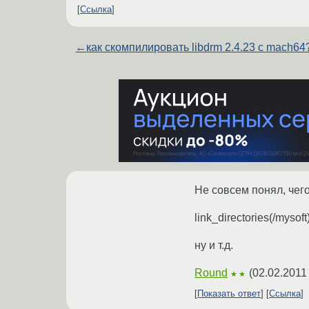
Ссылка
←
как скомпилировать libdrm 2.4.23 с mach64
Не совсем понял, чего
link_directories(/myso
ну и т.д.
Round
(
02.02.2011
★★
Показать ответ
Ссылка