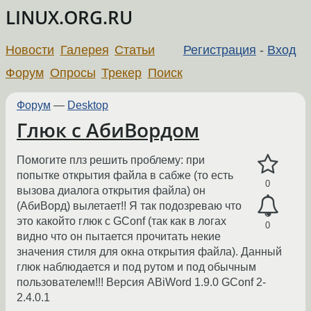
LINUX.ORG.RU
Новости
Галерея
Статьи
Регистрация
-
Вход
Форум
Опросы
Трекер
Поиск
Форум
—
Desktop
Глюк с АбиВордом
Помогите плз решить проблему: при
попытке открытия файла в сабже (то есть
0
вызова диалога открытия файла) он
(АбиВорд) вылетает!! Я так подозреваю что
это какойто глюк с GConf (так как в логах
0
видно что он пытается прочитать некие
значения стиля для окна открытия файла). Данный
глюк наблюдается и под рутом и под обычным
пользователем!!! Версия ABiWord 1.9.0 GConf 2-
2.4.0.1