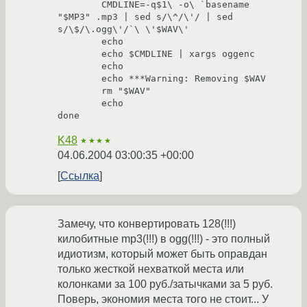
        CMDLINE=-q$1\ -o\ `basename 
"$MP3" .mp3 | sed s/\^/\'/ | sed 
s/\$/\.ogg\'/`\ \'$WAV\'

        echo    

        echo $CMDLINE | xargs oggenc

        echo    

        echo ***Warning: Removing $WAV

        rm "$WAV"

        echo    

done
K48
★★★★
04.06.2004 03:00:35 +00:00
Ссылка
Замечу, что конвертировать 128(!!!)
килобитные mp3(!!!) в ogg(!!!) - это полный
идиотизм, который может быть оправдан
только жесткой нехваткой места или
колонками за 100 руб./затычками за 5 руб.
Поверь, экономия места того не стоит... У