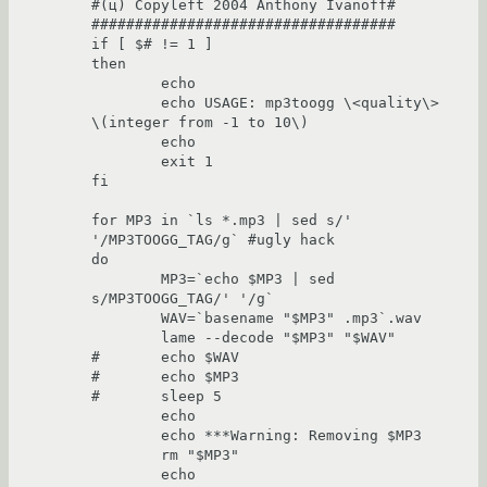
#(ц) Copyleft 2004 Anthony Ivanoff#

###################################

if [ $# != 1 ]  

then

        echo    

        echo USAGE: mp3toogg \<quality\> 
\(integer from -1 to 10\) 

        echo    

        exit 1  

fi

for MP3 in `ls *.mp3 | sed s/' 
'/MP3TOOGG_TAG/g` #ugly hack

do

        MP3=`echo $MP3 | sed 
s/MP3TOOGG_TAG/' '/g`

        WAV=`basename "$MP3" .mp3`.wav

        lame --decode "$MP3" "$WAV"  

#       echo $WAV 

#       echo $MP3

#       sleep 5

        echo    

        echo ***Warning: Removing $MP3

        rm "$MP3"

        echo    
