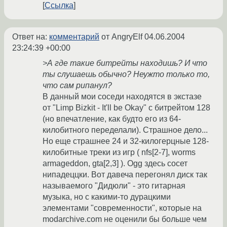
Ссылка
Ответ на:
комментарий
от AngryElf
04.06.2004
23:24:39 +00:00
>А где такие битрейты находишь? И что
ты слушаешь обычно? Неужто только то,
что сам рипанул?
В данный мои соседи находятся в экстазе
от "Limp Bizkit - It'll be Okay" с битрейтом 128
(но впечатление, как будто его из 64-
килобитного переделали). Страшное дело...
Но еще страшнее 24 и 32-килогерцные 128-
килобитные треки из игр ( nfs[2-7], worms
armageddon, gta[2,3] ). Ogg здесь сосет
нипадеццки. Вот давеча перегонял диск так
называемого "Дидюли" - это гитарная
музыка, но с какими-то дурацкими
элементами "современности", которые на
modarchive.com не оценили бы больше чем