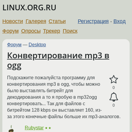
LINUX.ORG.RU
Новости
Галерея
Статьи
Регистрация
-
Вход
Форум
Опросы
Трекер
Поиск
Форум
—
Desktop
Конвертирование mp3 в
ogg
Подскажите пожалуйста программу для
конвертирования mp3 в ogg, чтобы можно
0
было выставлять битрейт для
декодирования а то я пробую в mp32ogg
конвертировать... Так для файлов с
0
битрейтом 128 kbps он выставляет 160, из-
за этого конечные файлы больше их mp3-аналогов.
Rubystar
★★