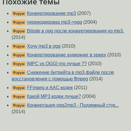
Похожие темы
Конвертирование mp3
(2007)
Форум
перекодировкa mp3->ogg
(2004)
Форум
Bitrate в ogg после конвертирования из mp3.
Форум
(2014)
Хочу mp3 в ogg
(2010)
Форум
Конвертирование аудиокниг в speex
(2010)
Форум
[MPC vs OGG] что лучше ??
(2010)
Форум
Снижение битрейта в mp3 файле после
Форум
восстановления с помощью ffmpeg
(2014)
FFmpeg и AAC-кодек
(2011)
Форум
Какой MP3 кодек лучше?
(2004)
Форум
Конвертация ogg2mp3 - Подземный стук...
Форум
(2014)