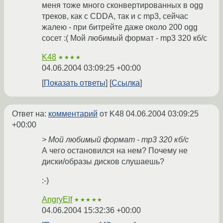
меня тоже много сконвертированных в ogg
треков, как с CDDA, так и c mp3, сейчас
жалею - при битрейте даже около 200 ogg
сосет :( Мой любимый формат - mp3 320 кб/с
K48
★★★★
04.06.2004 03:09:25 +00:00
Показать ответы
Ссылка
Ответ на:
комментарий
от K48
04.06.2004 03:09:25
+00:00
> Мой любимый формат - mp3 320 кб/с
А чего остановился на нем? Почему не
диски/образы дисков слушаешь?
:-)
AngryElf
★★★★★
04.06.2004 15:32:36 +00:00