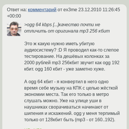
Ответ на:
комментарий
от ex3me
23.12.2010 11:26:45
+00:00
>ogg 64 kbps [...]качество почти не
отличить от оригинала mp3 256 кбит
Это ж какую нужно иметь убитую
аудиосистему? :D Я проводил как-то слепое
тестирование. На дешёвых колонках за
2000 рублей mp3 256кбит звучит как ogg 192
кбит. ogg 160 кбит - уже заметно хуже.
А ogg 64 кбит - я конвертил в него одно
время себе музыку на КПК с целью жёсткой
экономии места. Так его только в метро
слушать можно. Уже на улице уши в
наушниках сворачиваться начинают от
шипения и искажений. ogg у меня терпимый
только от 128кбит быть (mp3 - от 160..192).