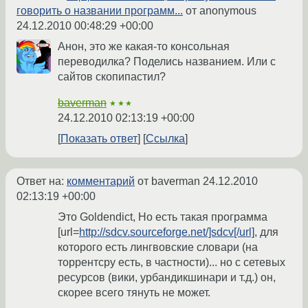
говорить о названии программ...
от anonymous
24.12.2010 00:48:29 +00:00
Анон, это же какая-то консольная
переводилка? Поделись названием. Или с
сайтов скопипастил?
baverman
★★★
24.12.2010 02:13:19 +00:00
Показать ответ
Ссылка
Ответ на:
комментарий
от baverman
24.12.2010
02:13:19 +00:00
Это Goldendict, Но есть такая программа
[url=
http://sdcv.sourceforge.net/]sdcv[/url],
для
которого есть лингвовские словари (на
торрентсру есть, в частности)... но с сетевых
ресурсов (вики, урбандикшинари и т.д.) он,
скорее всего тянуть не может.