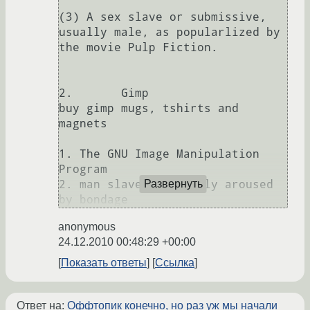
(3) A sex slave or submissive, 
usually male, as popularlized by 
the movie Pulp Fiction.

2.	 Gimp

buy gimp mugs, tshirts and 
magnets

1. The GNU Image Manipulation 
Program 

2. man slave especially aroused 
Развернуть
by bondage
anonymous
24.12.2010 00:48:29 +00:00
Показать ответы
Ссылка
Ответ на:
Оффтопик конечно, но раз уж мы начали