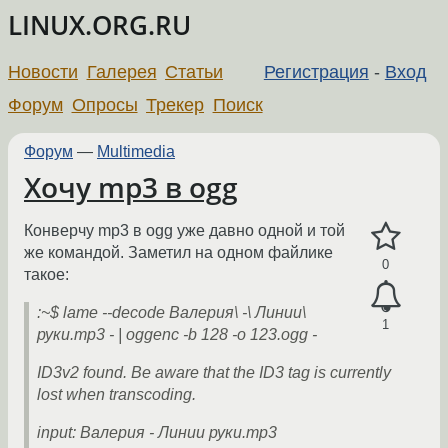
LINUX.ORG.RU
Новости
Галерея
Статьи
Регистрация
-
Вход
Форум
Опросы
Трекер
Поиск
Форум
—
Multimedia
Хочу mp3 в ogg
Конверчу mp3 в ogg уже давно одной и той
же командой. Заметил на одном файлике
0
такое:
:~$ lame --decode Валерия\ -\ Линии\
1
руки.mp3 - | oggenc -b 128 -o 123.ogg -
ID3v2 found. Be aware that the ID3 tag is currently
lost when transcoding.
input: Валерия - Линии руки.mp3