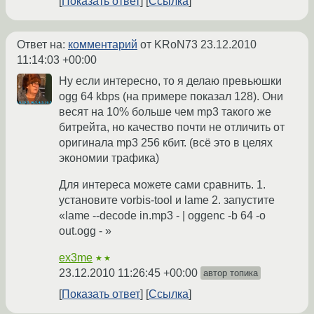
Показать ответ
Ссылка
Ответ на:
комментарий
от KRoN73
23.12.2010
11:14:03 +00:00
Ну если интересно, то я делаю превьюшки
ogg 64 kbps (на примере показал 128). Они
весят на 10% больше чем mp3 такого же
битрейта, но качество почти не отличить от
оригинала mp3 256 кбит. (всё это в целях
экономии трафика)
Для интереса можете сами сравнить. 1.
установите vorbis-tool и lame 2. запустите
«lame --decode in.mp3 - | oggenc -b 64 -o
out.ogg - »
ex3me
★★
23.12.2010 11:26:45 +00:00
автор топика
Показать ответ
Ссылка