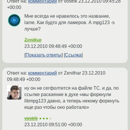
Ответ на:
комментарий
от vostrik
23.12.2010 09:45:28
+00:00
Мне всегда не нравилось это название,
lame. Как будто для ламеров. А mpg123 -s
лучше?
Zenithar
23.12.2010 09:48:49 +00:00
Показать ответы
Ссылка
Ответ на:
комментарий
от Zenithar
23.12.2010
09:48:49 +00:00
ну он не сегфолтится на файле ТС. и да, по
ссылке раскаяние в духе «мы форкнули
libmpg123 давно, а теперь некому форкнуть
еще раз чтобы оно работало»
vostrik
★★★☆
23.12.2010 09:51:00 +00:00