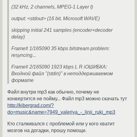
(32 kHz, 2 channels, MPEG-1 Layer I)
output: <stdout> (16 bit, Microsoft WAVE)
skipping initial 241 samples (encoder+decoder
delay)
Frame# 1/165090 35 kbps bitstream problem:
resyncing...
Frame# 2/165090 1923 kbps L R iОШИБКА:
Входной файл "(stdin)" в неподдерживаемом
формате
Файл внутри mp3 как обычно, почему не
конвертится не пойму... Файл mp3 можно скачать тут
http://kibergrad.com/?
do=music&name=7949_valeriya_-_linii_ruki_mp3
Кто сталкивался с проблемой или у кого хватит
мозгов на догадки, прошу помощи.