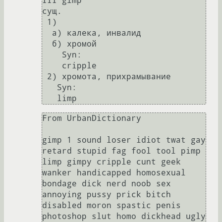
III gɪmp 

сущ. 

 1)

  а) калека, инвалид 

  б) хромой 

    Syn: 

    cripple 

 2) хромота, прихрамывание 

   Syn: 

   limp
From UrbanDictionary

gimp 1 sound loser idiot twat gay 
retard stupid fag fool tool pimp 
limp gimpy cripple cunt geek 
wanker handicapped homosexual 
bondage dick nerd noob sex 
annoying pussy prick bitch 
disabled moron spastic penis 
photoshop slut homo dickhead ugly 