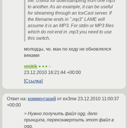
file. Useful for downsampling from one mp3
to another. As an example, it can be useful
for streaming through an IceCast server. If
the filename ends in ".mp3" LAME will
assume it is an MP3. For stdin or MP3 files
which do not end in .mp3 you need to use
this switch.
молодцы, чо. ман по ходу не обновлялся
веками
vostrik
★★★☆
23.12.2010 16:21:44 +00:00
Ссылка
Ответ на:
комментарий
от ex3me
23.12.2010 11:00:37
+00:00
> Нужно получить файл ogg. дело
принципа, переконвертить этот файл в
ogg.