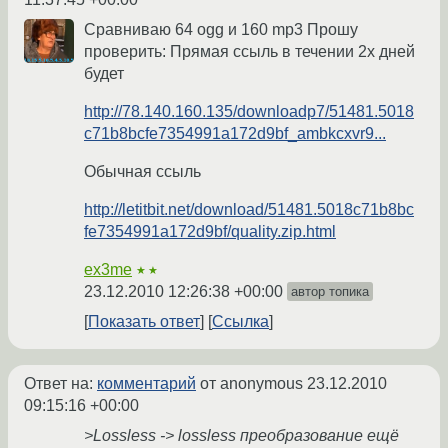
Сравниваю 64 ogg и 160 mp3 Прошу
проверить: Прямая ссыль в течении 2х дней
будет
http://78.140.160.135/downloadp7/51481.5018
c71b8bcfe7354991a172d9bf_ambkcxvr9...
Обычная ссыль
http://letitbit.net/download/51481.5018c71b8bc
fe7354991a172d9bf/quality.zip.html
ex3me
★★
23.12.2010 12:26:38 +00:00
автор топика
Показать ответ
Ссылка
Ответ на:
комментарий
от anonymous
23.12.2010
09:15:16 +00:00
>Lossless -> lossless преобразование ещё