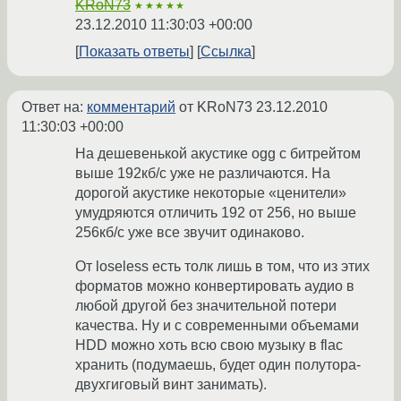
KRoN73
★★★★★
23.12.2010 11:30:03 +00:00
Показать ответы
Ссылка
Ответ на:
комментарий
от KRoN73
23.12.2010
11:30:03 +00:00
На дешевенькой акустике ogg с битрейтом
выше 192кб/с уже не различаются. На
дорогой акустике некоторые «ценители»
умудряются отличить 192 от 256, но выше
256кб/с уже все звучит одинаково.
От loseless есть толк лишь в том, что из этих
форматов можно конвертировать аудио в
любой другой без значительной потери
качества. Ну и с современными объемами
HDD можно хоть всю свою музыку в flac
хранить (подумаешь, будет один полутора-
двухгиговый винт занимать).