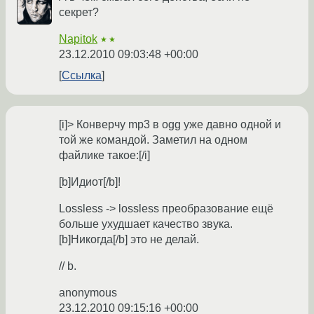
секрет?
Napitok
★★
23.12.2010 09:03:48 +00:00
Ссылка
[i]> Конверчу mp3 в ogg уже давно одной и
той же командой. Заметил на одном
файлике такое:[/i]
[b]Идиот[/b]!
Lossless -> lossless преобразование ещё
больше ухудшает качество звука.
[b]Никогда[/b] это не делай.
// b.
anonymous
23.12.2010 09:15:16 +00:00