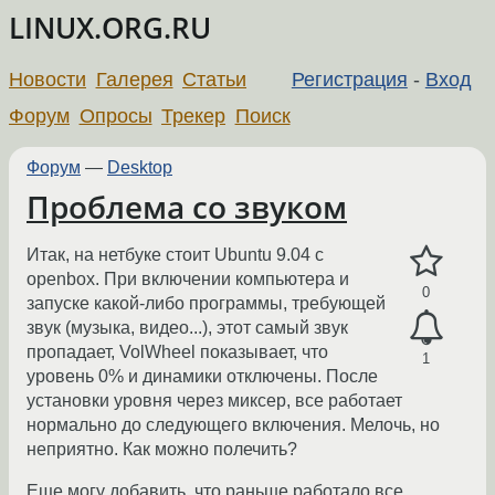
LINUX.ORG.RU
Новости
Галерея
Статьи
Регистрация
-
Вход
Форум
Опросы
Трекер
Поиск
Форум
—
Desktop
Проблема со звуком
Итак, на нетбуке стоит Ubuntu 9.04 с
openbox. При включении компьютера и
0
запуске какой-либо программы, требующей
звук (музыка, видео...), этот самый звук
пропадает, VolWheel показывает, что
1
уровень 0% и динамики отключены. После
установки уровня через миксер, все работает
нормально до следующего включения. Мелочь, но
неприятно. Как можно полечить?
Еще могу добавить, что раньше работало все