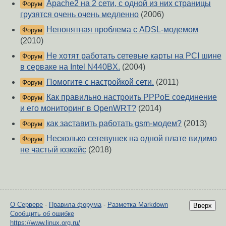
Apache2 на 2 cети, с одной из них страницы
Форум
грузятся очень очень медленно
(2006)
Непонятная проблема с ADSL-модемом
Форум
(2010)
Не хотят работать cетевые карты на PCI шине
Форум
в серваке на Intel N440BX.
(2004)
Помогите с настройкой сети.
(2011)
Форум
Как правильно настроить PPPoE соединение
Форум
и его мониторинг в OpenWRT?
(2014)
как заставить работать gsm-модем?
(2013)
Форум
Несколько сетевушек на одной плате видимо
Форум
не частый юзкейс
(2018)
О Сервере
-
Правила форума
-
Разметка Markdown
Вверх
Сообщить об ошибке
https://www.linux.org.ru/