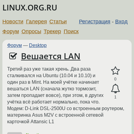
LINUX.ORG.RU
Новости
Галерея
Статьи
Регистрация
-
Вход
Форум
Опросы
Трекер
Поиск
Форум
—
Desktop
Вешается LAN
Третий раз уже такая хрень. Два раза
сталкивался на Ubuntu (10.04 и 10.10) и
0
один раз в Mint. На моей учётке начинает
вешаться LAN (сначала жутко тормозит,
затем пропадает вовсе), при этом, в других
1
учётка всё работает нормально, пока что.
Модем: D-Link DSL-2500U со встроенным роутером,
материнка Asus M2V с встроенной сетевой
карточкой Attansic L1