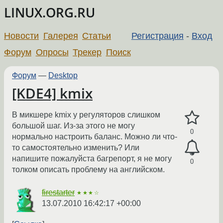
LINUX.ORG.RU
Новости
Галерея
Статьи
Регистрация
-
Вход
Форум
Опросы
Трекер
Поиск
Форум
—
Desktop
[KDE4] kmix
В микшере kmix у регуляторов слишком
большой шаг. Из-за этого не могу
0
нормально настроить баланс. Можно ли что-
то самостоятельно изменить? Или
напишите пожалуйста багрепорт, я не могу
0
толком описать проблему на английском.
firestarter
★★★☆
13.07.2010 16:42:17 +00:00