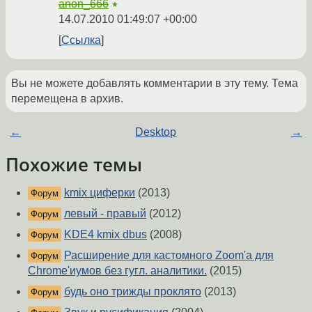
anon_666
★
14.07.2010 01:49:07 +00:00
Ссылка
Вы не можете добавлять комментарии в эту тему. Тема
перемещена в архив.
←
Desktop
→
Похожие темы
kmix циферки
(2013)
Форум
левый - правый
(2012)
Форум
KDE4 kmix dbus
(2008)
Форум
Расширение для кастомного Zoom'a для
Форум
Chrome'иумов без гугл. аналитики.
(2015)
будь оно трижды проклято
(2013)
Форум