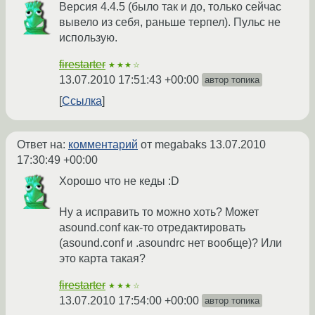
Версия 4.4.5 (было так и до, только сейчас
вывело из себя, раньше терпел). Пульс не
использую.
firestarter
★★★☆
13.07.2010 17:51:43 +00:00
автор топика
Ссылка
Ответ на:
комментарий
от megabaks
13.07.2010
17:30:49 +00:00
Хорошо что не кеды :D
Ну а исправить то можно хоть? Может
asound.conf как-то отредактировать
(asound.conf и .asoundrc нет вообще)? Или
это карта такая?
firestarter
★★★☆
13.07.2010 17:54:00 +00:00
автор топика