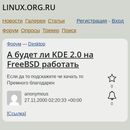
LINUX.ORG.RU
Новости
Галерея
Статьи
Регистрация
-
Вход
Форум
Опросы
Трекер
Поиск
Форум
—
Desktop
А будет ли KDE 2.0 на
FreeBSD работать
Если да то подскажите че качать то
Премного благодарен
0
anonymous
27.11.2000 02:20:33 +00:00
0
Ссылка
←
→