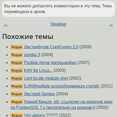
Вы не можете добавлять комментарии в эту тему. Тема
перемещена в архив.
←
Desktop
→
Похожие темы
Дистрибутив ComFusion 2.0
(2009)
Форум
samba 3
(2004)
Форум
Разбор логов dansguardian
(2007)
Форум
KAV for Linux...
(2003)
Форум
cant locate module shm
(2002)
Форум
[LAN][multiple access]подкиньте статей.
(2011)
Форум
Дистриб Gentoo
(2004)
Форум
Народ! Киньте, plz, ссылочку на хороную доку
Форум
по PostgreSQL 7.x (желательно на родном;))
(2002)
Что делать ?????
(2022)
Форум