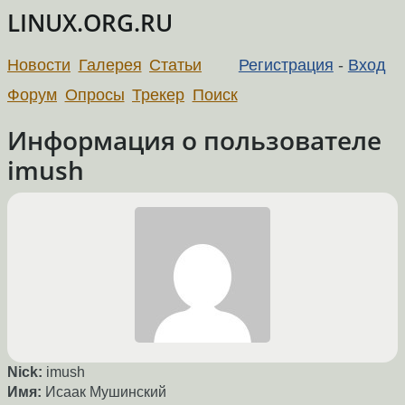
LINUX.ORG.RU
Новости
Галерея
Статьи
Регистрация
-
Вход
Форум
Опросы
Трекер
Поиск
Информация о пользователе
imush
Nick:
imush
Имя:
Исаак Мушинский