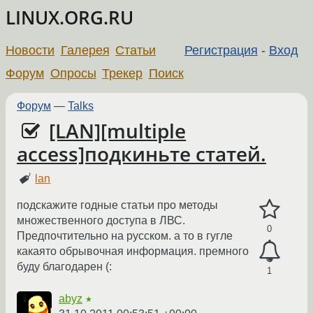
LINUX.ORG.RU
Новости
Галерея
Статьи
Регистрация
-
Вход
Форум
Опросы
Трекер
Поиск
Форум
—
Talks
[LAN][multiple
access]подкиньте статей.
lan
подскажите годные статьи про методы
множественного доступа в ЛВС.
0
Предпочтительно на русском. а то в гугле
какаято обрывочная информация. премного
буду благодарен (:
1
abyz
★