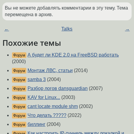
Вы не можете добавлять комментарии в эту тему. Тема
перемещена в архив.
←
Talks
→
Похожие темы
А будет ли KDE 2.0 на FreeBSD работать
Форум
(2000)
Монтаж ЛВС, статьи
(2014)
Форум
samba 3
(2004)
Форум
Разбор логов dansguardian
(2007)
Форум
KAV for Linux...
(2003)
Форум
cant locate module shm
(2002)
Форум
Что делать ?????
(2022)
Форум
биллинг
(2004)
Форум
Как настроить IP-туннель между локалкой и
Форум