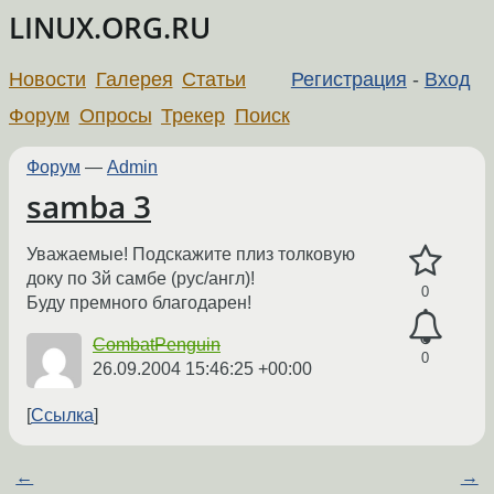
LINUX.ORG.RU
Новости
Галерея
Статьи
Регистрация
-
Вход
Форум
Опросы
Трекер
Поиск
Форум
—
Admin
samba 3
Уважаемые! Подскажите плиз толковую
доку по 3й самбе (рус/англ)!
0
Буду премного благодарен!
CombatPenguin
0
26.09.2004 15:46:25 +00:00
Ссылка
←
→