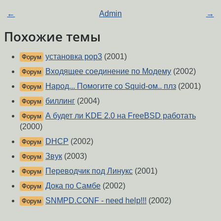
←
Admin
→
Похожие темы
установка pop3
(2001)
Форум
Входящее соединение по Модему
(2002)
Форум
Народ... Помогите со Squid-ом.. плз
(2001)
Форум
биллинг
(2004)
Форум
А будет ли KDE 2.0 на FreeBSD работать
Форум
(2000)
DHCP
(2002)
Форум
Звук
(2003)
Форум
Переводчик под Линукс
(2001)
Форум
Дока по Самбе
(2002)
Форум
SNMPD.CONF - need help!!!
(2002)
Форум