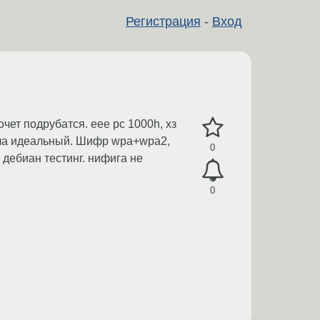
Регистрация
-
Вход
очет подрубатся. eee pc 1000h, хз
нала идеальный. Шифр wpa+wpa2,
0
 дебиан тестинг. нифига не
0