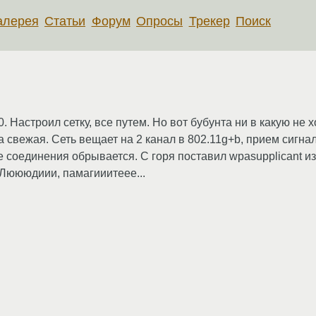
алерея
Статьи
Форум
Опросы
Трекер
Поиск
. Настроил сетку, все путем. Но вот бубунта ни в какую не х
та свежая. Сеть вещает на 2 канал в 802.11g+b, прием сиг
 соединения обрывается. С горя поставил wpasupplicant из
 Люююдиии, памагииитеее...