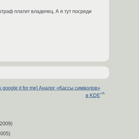
штраф платит владелец. А я тут посреди
t's google it for me] Аналог «Кассы символов»
→
в KDE
2009)
005)