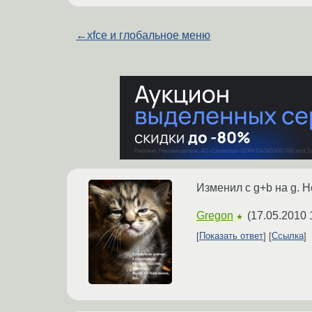
←
xfce и глобальное меню
Изменил с g+b на g. 
Gregon
(
17.05.2010 
★
Показать ответ
Ссылка