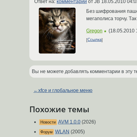
Ответ на:
комментарий
от JB
18.05.2010 04:0
Без шифрования пашет,
мегаполиса торчу. Так
Gregon
(
18.05.2010 
★
Ссылка
Вы не можете добавлять комментарии в эту т
←
xfce и глобальное меню
Похожие темы
AVM 1.0.0
(2026)
Новости
WLAN
(2005)
Форум