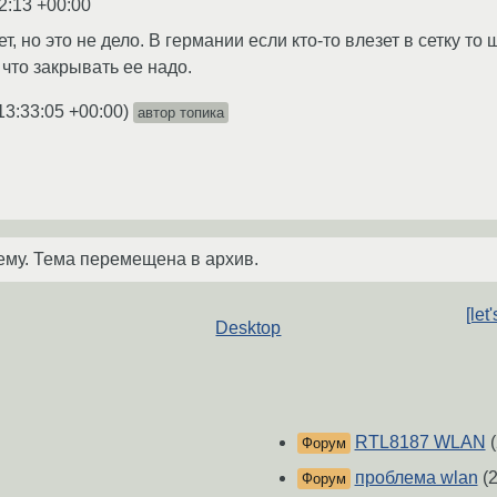
2:13 +00:00
 но это не дело. В германии если кто-то влезет в сетку то 
 что закрывать ее надо.
13:33:05 +00:00
)
автор топика
ему. Тема перемещена в архив.
[le
Desktop
RTL8187 WLAN
(
Форум
проблема wlan
(2
Форум