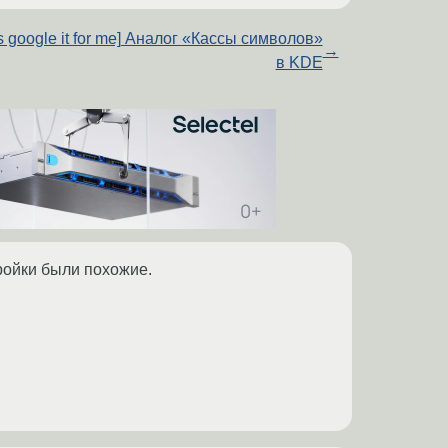
t's google it for me] Аналог «Кассы символов»
→
в KDE
ройки были похожие.