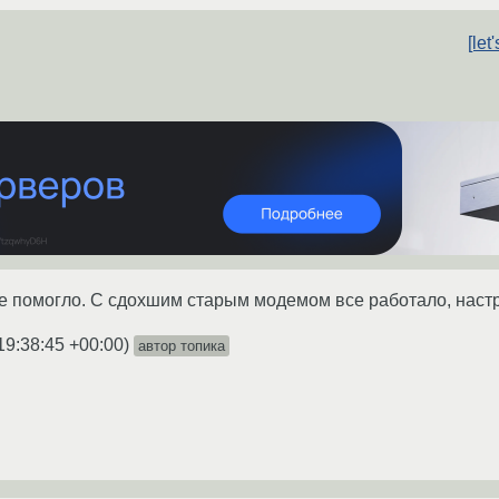
[le
Не помогло. С сдохшим старым модемом все работало, наст
19:38:45 +00:00
)
автор топика