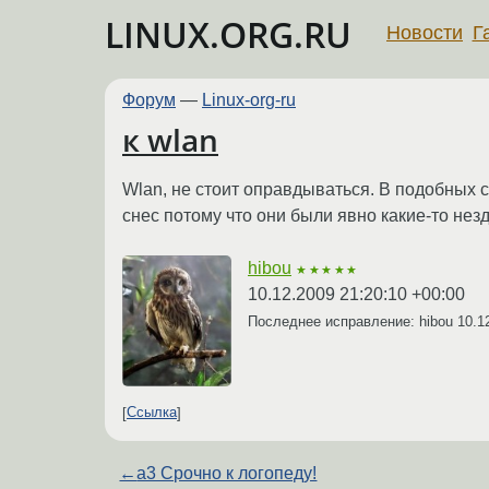
LINUX.ORG.RU
Новости
Г
Форум
—
Linux-org-ru
к wlan
Wlan, не стоит оправдываться. В подобных с
снес потому что они были явно какие-то нез
hibou
★★★★★
10.12.2009 21:20:10 +00:00
Последнее исправление: hibou
10.1
Ссылка
←
a3 Срочно к логопеду!