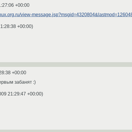
1:27:06 +00:00
nux.org.ru/view-message.jsp?msgid=4320804&lastmod=1260
1:28:38 +00:00
)
28:38 +00:00
ервым забанят :)
009 21:29:47 +00:00
)