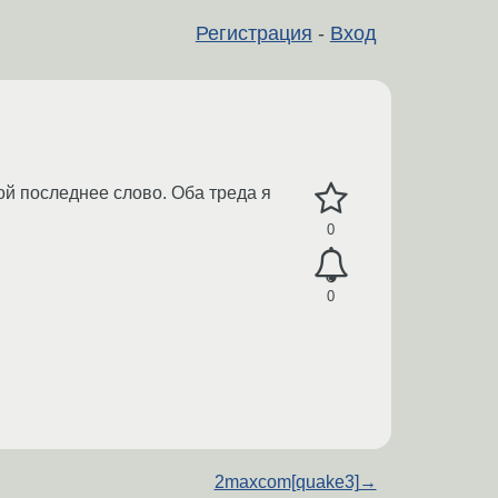
Регистрация
-
Вход
ой последнее слово. Оба треда я
0
0
2maxcom[quake3]
→