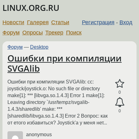
LINUX.ORG.RU
Новости
Галерея
Статьи
Регистрация
-
Вход
Форум
Опросы
Трекер
Поиск
Форум
—
Desktop
Ошибки при компиляции
SVGAlib
Ошибки при компиляции SVGAlib: cc:
joystick/joystick.o: No such file or directory
0
make[1]: *** [libvga.so.1.4.3] Error 1 make[1]:
Leaving directory `/usr/tempz/svgalib-
1.4.3/sharedlib' make: ***
0
[sharedlib/libvga.so.1.4.3] Error 2 Вопрос: как
от етого избавиться? Joystick'a у меня нет...
anonymous