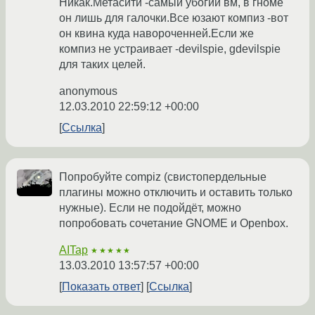
Никак.Метасити -самый убогий вм, в гноме
он лишь для галочки.Все юзают компиз -вот
он квина куда навороченней.Если же
компиз не устраивает -devilspie, gdevilspie
для таких целей.
anonymous
12.03.2010 22:59:12 +00:00
Ссылка
Попробуйте compiz (свистопердельные
плагины можно отключить и оставить только
нужные). Если не подойдёт, можно
попробовать сочетание GNOME и Openbox.
AITap
★★★★★
13.03.2010 13:57:57 +00:00
Показать ответ
Ссылка