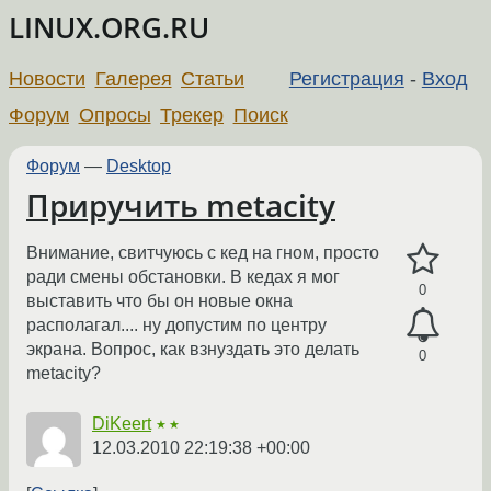
LINUX.ORG.RU
Новости
Галерея
Статьи
Регистрация
-
Вход
Форум
Опросы
Трекер
Поиск
Форум
—
Desktop
Приручить metacity
Внимание, свитчуюсь с кед на гном, просто
ради смены обстановки. В кедах я мог
0
выставить что бы он новые окна
располагал.... ну допустим по центру
экрана. Вопрос, как взнуздать это делать
0
metacity?
DiKeert
★★
12.03.2010 22:19:38 +00:00