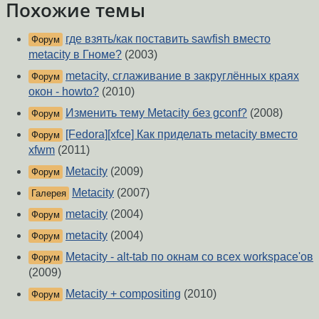
Похожие темы
где взять/как поставить sawfish вместо
Форум
metacity в Гноме?
(2003)
metacity, сглаживание в закруглённых краях
Форум
окон - howto?
(2010)
Изменить тему Metacity без gconf?
(2008)
Форум
[Fedora][xfce] Как приделать metacity вместо
Форум
xfwm
(2011)
Metacity
(2009)
Форум
Metacity
(2007)
Галерея
metacity
(2004)
Форум
metacity
(2004)
Форум
Metacity - alt-tab по окнам со всех workspace'ов
Форум
(2009)
Metacity + compositing
(2010)
Форум