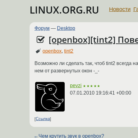
LINUX.ORG.RU
Новости
Г
Форум
—
Desktop
[openbox][tint2] Пов
openbox
,
tint2
Возможно ли сделать так, чтоб tint2 всегда
нем от развернутых окон -_-
pevzi
★★★★★
07.01.2010 19:16:41 +00:00
Ссылка
←
Чем крутить звук в openbox?