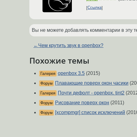
Ссылка
Вы не можете добавлять комментарии в эту т
←
Чем крутить звук в openbox?
Похожие темы
openbox 3.5
(2015)
Галерея
Плавающие поверх окон часики
(20
Форум
Почти дефолт - openbox. tint2
(201
Галерея
Рисование поверх окон
(2011)
Форум
[xcompmgr] список исключений
(201
Форум