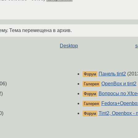
ему. Тема перемещена в архив.
Desktop
s
Панель tint2
(201
Форум
06)
OpenBox и tint2
Галерея
2)
Вопросы по Xfce4 
Форум
Fedora+Openbo
Галерея
0)
Tint2, Openbox -
Форум