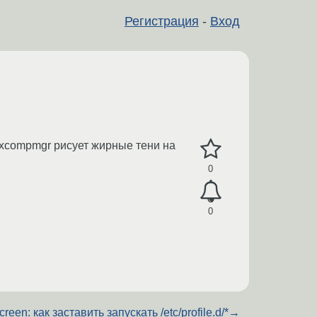
Регистрация
-
Вход
а xcompmgr рисует жирные тени на
0
0
creen: как заставить запускать /etc/profile.d/*
→