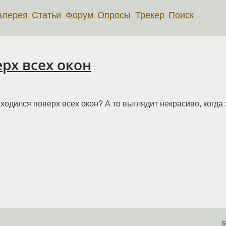
алерея
Статьи
Форум
Опросы
Трекер
Поиск
ерх всех окон
 находился поверх всех окон? А то выглядит некрасиво, когд
s