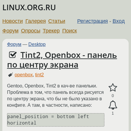
LINUX.ORG.RU
Новости
Галерея
Статьи
Регистрация
-
Вход
Форум
Опросы
Трекер
Поиск
Форум
—
Desktop
Tint2, Openbox - панель
по центру экрана
openbox
,
tint2
Gentoo, Openbox, Tint2 в кач-ве панельки.
Проблема в том, что панель всегда рисуется
0
по центру экрана, что бы не было указано в
конфиге. А там, в частности, написано:
1
panel_position = bottom left 
horizontal