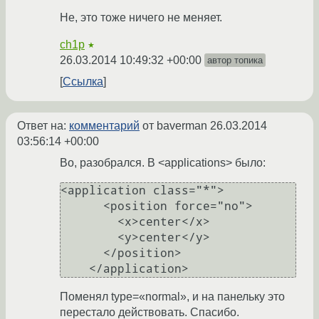
Не, это тоже ничего не меняет.
ch1p
★
26.03.2014 10:49:32 +00:00
автор топика
Ссылка
Ответ на:
комментарий
от baverman
26.03.2014
03:56:14 +00:00
Во, разобрался. В <applications> было:
<application class="*">

      <position force="no">

        <x>center</x>

        <y>center</y>

      </position>

Поменял type=«normal», и на панельку это
перестало действовать. Спасибо.