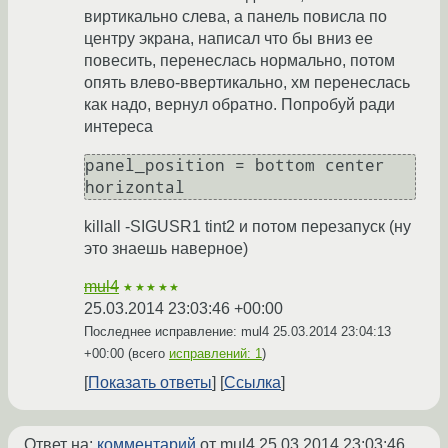
виртикально слева, а панель повисла по
центру экрана, написал что бы вниз ее
повесить, перенеслась нормально, потом
опять влево-ввертикально, хм перенеслась
как надо, вернул обратно. Попробуй ради
интереса
panel_position = bottom center 
horizontal
killall -SIGUSR1 tint2 и потом перезапуск (ну
это знаешь наверное)
mul4
★★★★★
25.03.2014 23:03:46 +00:00
Последнее исправление: mul4
25.03.2014 23:04:13
+00:00
(всего
исправлений: 1
)
Показать ответы
Ссылка
Ответ на:
комментарий
от mul4
25.03.2014 23:03:46