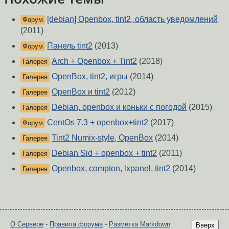
[debian] Openbox, tint2, область уведомлений
Форум
(2011)
Панель tint2
(2013)
Форум
Arch + Openbox + Tint2
(2018)
Галерея
OpenBox, tint2, игры
(2014)
Галерея
OpenBox и tint2
(2012)
Галерея
Debian, openbox и коньки с погодой
(2015)
Галерея
CentOs 7.3 + openbox+tint2
(2017)
Форум
Tint2 Numix-style, OpenBox
(2014)
Галерея
Debian Sid + openbox + tint2
(2011)
Галерея
Openbox, compton, lxpanel, tint2
(2014)
Галерея
О Сервере
-
Правила форума
-
Разметка Markdown
Вверх