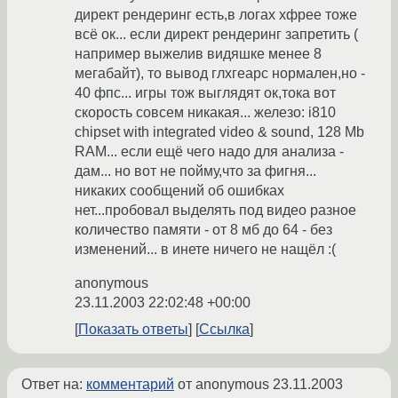
директ рендеринг есть,в логах хфрее тоже
всё ок... если директ рендеринг запретить (
например выжелив видяшке менее 8
мегабайт), то вывод глхгеарс нормален,но -
40 фпс... игры тож выглядят ок,тока вот
скорость совсем никакая... железо: i810
chipset with integrated video & sound, 128 Mb
RAM... если ещё чего надо для анализа -
дам... но вот не пойму,что за фигня...
никаких сообщений об ошибках
нет...пробовал выделять под видео разное
количество памяти - от 8 мб до 64 - без
изменений... в инете ничего не нащёл :(
anonymous
23.11.2003 22:02:48 +00:00
Показать ответы
Ссылка
Ответ на:
комментарий
от anonymous
23.11.2003