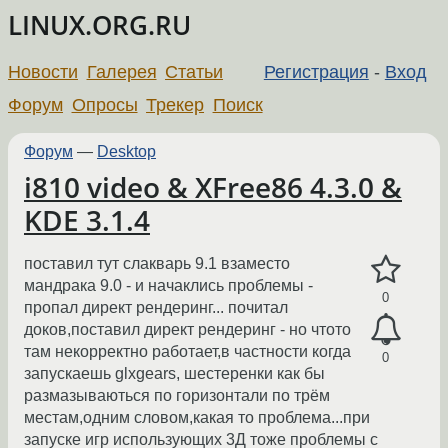
LINUX.ORG.RU
Новости
Галерея
Статьи
Регистрация
-
Вход
Форум
Опросы
Трекер
Поиск
Форум
—
Desktop
i810 video & XFree86 4.3.0 &
KDE 3.1.4
поставил тут слакварь 9.1 взаместо
мандрака 9.0 - и начаклись проблемы -
0
пропал директ рендеринг... почитал
доков,поставил директ рендеринг - но чтото
там некорректно работает,в частности когда
0
запускаешь glxgears, шестеренки как бы
размазываються по горизонтали по трём
местам,одним словом,какая то проблема...при
запуске игр использующих 3Д тоже проблемы с