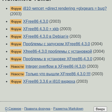
i810 чипсет +direct rendering +glxgears = bug?
Форум
(2003)
XFree86 4.3.0
(2003)
Форум
XFree86 4.3.0 + xkb
(2003)
Форум
XFree86 4.3.0 в Debian'е
(2003)
Форум
Проблемы с запуском XFree86 4.3.0
(2004)
Форум
Xfree86-4.3.0 проблемы с установкой
(2004)
Форум
Проблемы в установке XFree86-4.3.0
(2004)
Форум
Integer overflow в XFree86 (4.3.0)
(2003)
Новости
Только что вышли XFree86 4.3.0 !!!!
(2003)
Новости
XFree86 3.3.6 и i810 видюха
(2003)
Форум
О Сервере
-
Правила форума
-
Разметка Markdown
Вверх