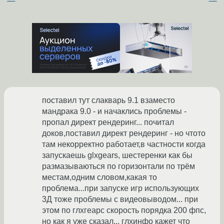
поставил тут слакварь 9.1 взаместо
мандрака 9.0 - и начаклись проблемы -
пропал директ рендеринг... почитал
доков,поставил директ рендеринг - но чтото
там некорректно работает,в частности когда
запускаешь glxgears, шестеренки как бы
размазываються по горизонтали по трём
местам,одним словом,какая то
проблема...при запуске игр использующих
3Д тоже проблемы с видеовыводом... при
этом по глхгеарс скорость порядка 200 фпс,
но как я уже сказал... глхинфо кажет что