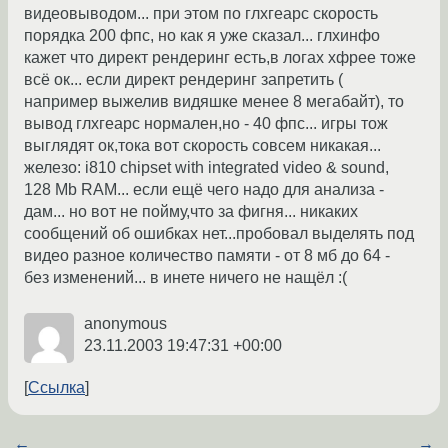
видеовыводом... при этом по глхгеарс скорость
порядка 200 фпс, но как я уже сказал... глхинфо
кажет что директ рендеринг есть,в логах хфрее тоже
всё ок... если директ рендеринг запретить (
например выжелив видяшке менее 8 мегабайт), то
вывод глхгеарс нормален,но - 40 фпс... игры тож
выглядят ок,тока вот скорость совсем никакая...
железо: i810 chipset with integrated video & sound,
128 Mb RAM... если ещё чего надо для анализа -
дам... но вот не пойму,что за фигня... никаких
сообщений об ошибках нет...пробовал выделять под
видео разное количество памяти - от 8 мб до 64 -
без изменений... в инете ничего не нащёл :(
anonymous
23.11.2003 19:47:31 +00:00
Ссылка
←
→