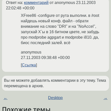
Ответ на:
комментарий
от anonymous
23.11.2003
22:02:48 +00:00
XFree86 -configure от рута выполни. в /root
найдешь новый конф. файл - обрати
внимание на слово "DRI" и на "NoAccel",
запускай X`ы в 16 битном цвете, не забудь
про modprobe agpgart и modprobe i810. да,
биос последний залей. всё
anonymous
27.11.2003 09:38:48 +00:00
Ссылка
Вы не можете добавлять комментарии в эту тему. Тема
перемещена в архив.
←
Desktop
→
Похожие темы