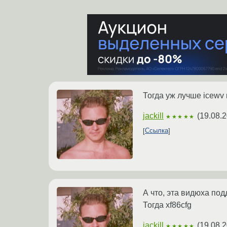
Тогда уж лучше icewv и
jackill
(
19.08.2
★★★★★
Ссылка
А что, эта видюха под
Тогда xf86cfg
jackill
(
19.08.2
★★★★★