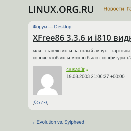
LINUX.ORG.RU
Новости
Г
Форум
—
Desktop
XFree86 3.3.6 и i810 ви
мля.. ставлю иксы на голый линух... карточка
короче чтоб иксы можно было сконфигурить?...
crusad3r
★
19.08.2003 21:06:27 +00:00
Ссылка
←
Evolution vs. Sylpheed