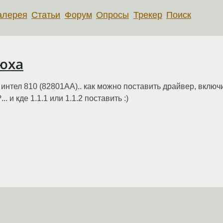
алерея
Статьи
Форум
Опросы
Трекер
Поиск
дюха
 интел 810 (82801AA).. как можно поставить драйвер, включит
 и кде 1.1.1 или 1.1.2 поставить :)