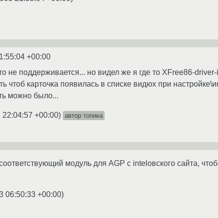
1:55:04 +00:00
о не поддерживается... но видел же я где то XFree86-driver-i8
ить чтоб карточка появилась в списке видюх при настройке\и
ть можно было...
 22:04:57 +00:00
)
автор топика
соответствующий модуль для AGP с intelовского сайта, чтоб
3 06:50:33 +00:00
)