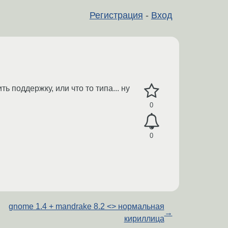
Регистрация
-
Вход
ь поддержку, или что то типа... ну
0
0
gnome 1.4 + mandrake 8.2 <> нормальная
→
кириллица