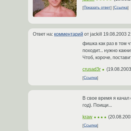
Показать ответ
Ссылка
Ответ на:
комментарий
от jackill
19.08.2003 2
фишка как раз в том чт
походит... нужно какн
Чтоб, короче, постави
crusad3r
(
19.08.2003
★
Ссылка
В свое время я качал 
год). Поищи...
kraw
(
20.08.200
★★★★
Ссылка