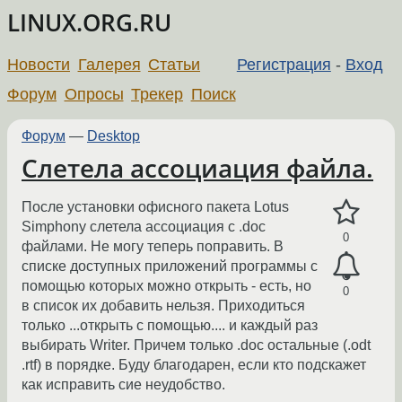
LINUX.ORG.RU
Новости
Галерея
Статьи
Регистрация
-
Вход
Форум
Опросы
Трекер
Поиск
Форум
—
Desktop
Слетела ассоциация файла.
После установки офисного пакета Lotus
Simphony слетела ассоциация с .doc
0
файлами. Не могу теперь поправить. В
списке доступных приложений программы с
помощью которых можно открыть - есть, но
0
в список их добавить нельзя. Приходиться
только ...открыть с помощью.... и каждый раз
выбирать Writer. Причем только .doc остальные (.odt
.rtf) в порядке. Буду благодарен, если кто подскажет
как исправить сие неудобство.