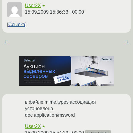
User2X
★
15.09.2009 15:36:33 +00:00
Ссылка
←
→
в файле mime.types ассоциация
установлена
doc application/msword
User2X
★
15.09.2009 15:54:29 +00:00
автор топика