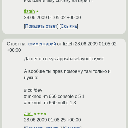
выложите ему ссылку на скрипт.
fizteh
★
28.06.2009 01:05:02 +00:00
Показать ответ
Ссылка
Ответ на:
комментарий
от fizteh
28.06.2009 01:05:02
+00:00
Да нет он в sys-apps/baselayout сидит.
А вообще ты прав помоему там только и
нужно:
# cd /dev
# mknod -m 660 console c 5 1
# mknod -m 660 null c 1 3
ansi
★★★★
28.06.2009 01:08:25 +00:00