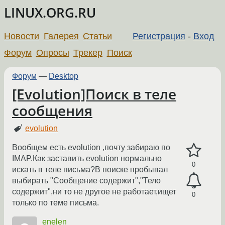
LINUX.ORG.RU
Новости
Галерея
Статьи
Регистрация
-
Вход
Форум
Опросы
Трекер
Поиск
Форум
—
Desktop
[Evolution]Поиск в теле
сообщения
evolution
Вообщем есть evolution ,почту забираю по
IMAP.Как заставить evolution нормально
0
искать в теле письма?В поиске пробывал
выбирать "Сообщение содержит","Тело
содержит",ни то не другое не работает,ищет
0
только по теме письма.
enelen