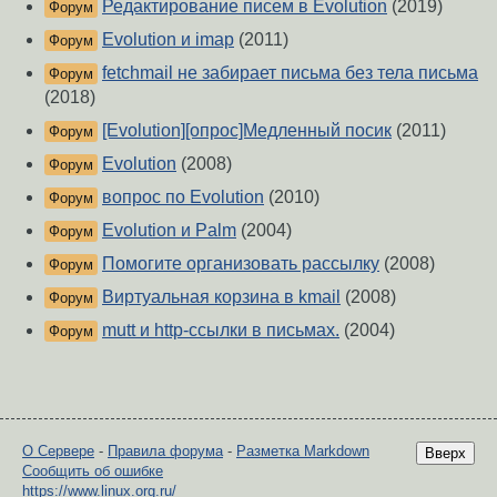
Редактирование писем в Evolution
(2019)
Форум
Evolution и imap
(2011)
Форум
fetchmail не забирает письма без тела письма
Форум
(2018)
[Evolution][опрос]Медленный посик
(2011)
Форум
Evolution
(2008)
Форум
вопрос по Evolution
(2010)
Форум
Evolution и Palm
(2004)
Форум
Помогите организовать рассылку
(2008)
Форум
Виртуальная корзина в kmail
(2008)
Форум
mutt и http-ссылки в письмах.
(2004)
Форум
О Сервере
-
Правила форума
-
Разметка Markdown
Вверх
Сообщить об ошибке
https://www.linux.org.ru/