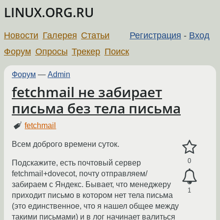
LINUX.ORG.RU
Новости
Галерея
Статьи
Регистрация
-
Вход
Форум
Опросы
Трекер
Поиск
Форум
—
Admin
fetchmail не забирает
письма без тела письма
fetchmail
Всем доброго времени суток.
0
Подскажите, есть почтовый сервер
fetchmail+dovecot, почту отправляем/
забираем с Яндекс. Бывает, что менеджеру
1
приходит письмо в котором нет тела письма
(это единственное, что я нашел общее между
такими письмами) и в лог начинает валиться